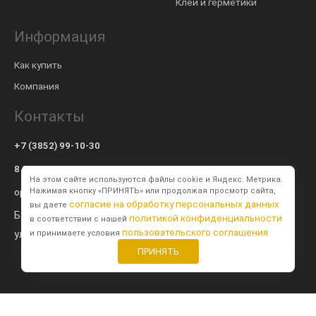
Клеи и герметики
Информация
Как купить
Компания
Контакты
+7 (3852) 99-10-30
8 800 600-57-94
На этом сайте используются файлы cookie и Яндекс. Метрика.
op@modulsib.ru
Нажимая кнопку «ПРИНЯТЬ» или продолжая просмотр сайта,
согласие на обработку персональных данных
вы даете
Барнаул
политикой конфиденциальности
в соответствии с нашей
пользовательского соглашения
ул. Калинина,
71 к2
и принимаете условия
ПРИНЯТЬ
Создание сайта
BTB Digital