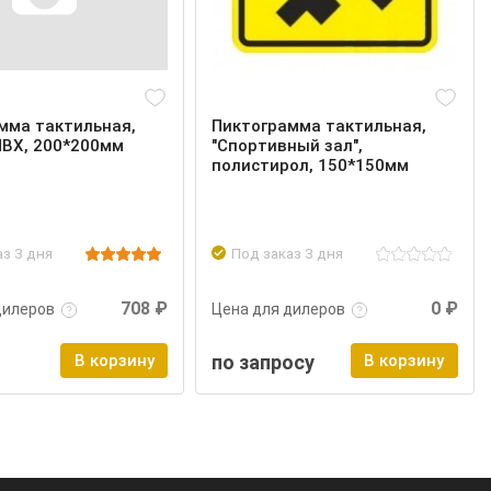
мма тактильная,
Пиктограмма тактильная,
 ПВХ, 200*200мм
"Спортивный зал",
полистирол, 150*150мм
аз 3 дня
Под заказ 3 дня
нее
Войти
Подробнее
Войти
708 ₽
0 ₽
дилеров
Цена для дилеров
В корзину
по запросу
В корзину