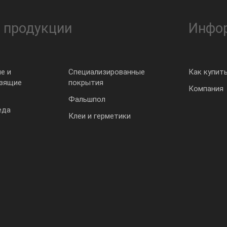
 продукции
Инфо
е и
Специализированные
Как купит
ьзящие
покрытия
Компания
Фальшпол
еда
Клеи и герметики