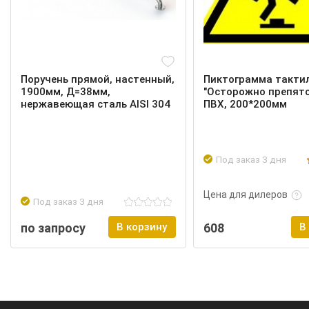
Поручень прямой, настенный,
Пиктограмма такти
1900мм, Д=38мм,
"Осторожно препятс
нержавеющая сталь AISI 304
ПВХ, 200*200мм
Под заказ 3 дня
Подробнее
Цена для дилеров
Под заказ 3 дня
по запросу
В корзину
608
В