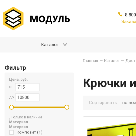
8 800
Заказа
Каталог
Главная
—
Каталог
—
Дост
Фильтр
Крючки и
Цена, руб.
от:
до:
Сортировать:
по во
Только в наличии
Материал
Материал
Композит (1)