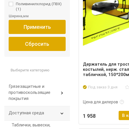
Поливинилхлорид (ПВХ)
(1)
Ширина,мм
Применить
Сбросить
Держатель для трос
костылей, нерж. стал
Выберите категорию
табличкой, 150*200
Грязезащитные и
Под заказ 3 дня
Подробнее
противоскользящие
покрытия
Цена для дилеров
Доступная среда
1 958
В 
Таблички, вывески,