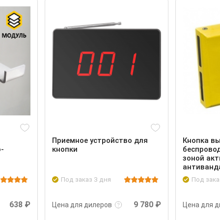
Приемное устройство для
Кнопка вы
-
кнопки
беспровод
зоной акт
антиванда
Под заказ 3 дня
Под зака
Войти
Подробнее
Войти
Подробн
638 ₽
9 780 ₽
Цена для дилеров
Цена для д