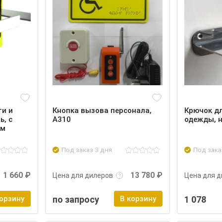
ти и
Кнопка вызова персонала,
Крючок дл
ь, с
А310
одежды, н
мм
Под заказ 3 дня
Под зака
Войти
Подробнее
Войти
Подробн
1 660 ₽
13 780 ₽
Цена для дилеров
Цена для д
корзину
по запросу
В корзину
1 078