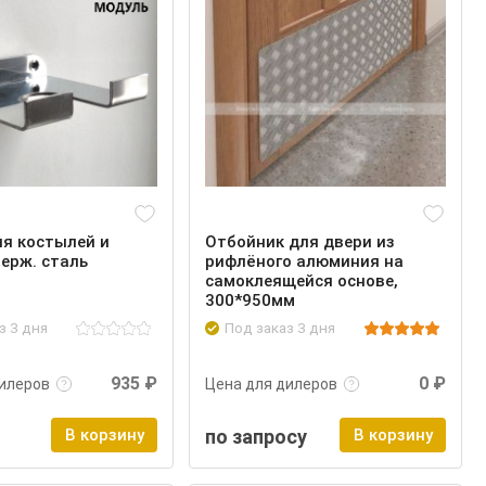
я костылей и
Отбойник для двери из
ерж. сталь
рифлёного алюминия на
самоклеящейся основе,
300*950мм
з 3 дня
Под заказ 3 дня
ее
Войти
Подробнее
Войти
935 ₽
0 ₽
илеров
Цена для дилеров
В корзину
по запросу
В корзину