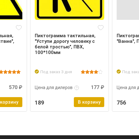
льная,
Пиктограмма тактильная,
Пиктогра
твие",
"Уступи дорогу человеку с
"Ванна",
белой тростью", ПВХ,
100*100мм
Под заказ 3 дня
Под зак
Войти
Подробнее
Войти
Подроб
570 ₽
177 ₽
Цена для дилеров
Цена для 
 корзину
189
В корзину
756