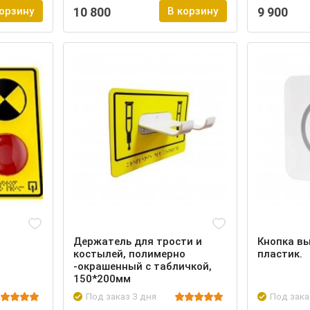
корзину
10 800
В корзину
9 900
Держатель для трости и
Кнопка вы
костылей, полимерно
пластик.
-окрашенный с табличкой,
150*200мм
Под заказ 3 дня
Под зака
Войти
Подробнее
Войти
Подробн