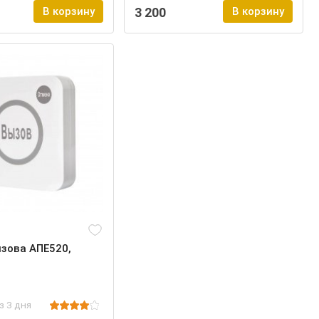
В корзину
3 200
В корзину
зова АПЕ520,
з 3 дня
ее
Войти