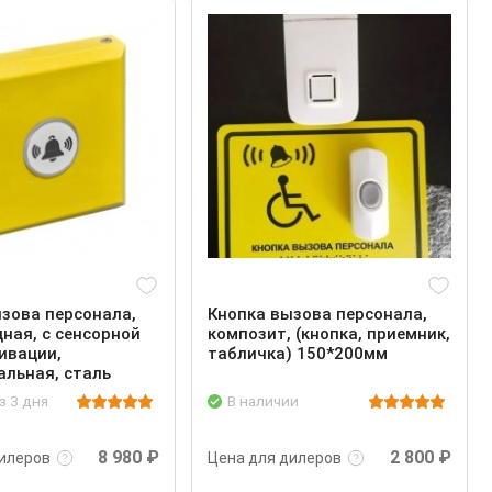
зова персонала,
Кнопка вызова персонала,
ная, с сенсорной
композит, (кнопка, приемник,
ивации,
табличка) 150*200мм
льная, сталь
з 3 дня
В наличии
ее
Войти
Подробнее
Войти
8 980 ₽
2 800 ₽
илеров
Цена для дилеров