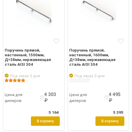
Поручень прямой,
Поручень прямой,
настенный, 1500мм,
настенный, 1600мм,
Д=38мм, нержавеющая
Д=38мм, нержавеющая
сталь AISI 304
сталь AISI 304
Под заказ 3 дня
Под заказ 3 дня
робнее
Войти
Подробнее
Войти
Подро
4 303
4 495
Цена для
Цена для
₽
₽
дилеров
дилеров
5 164
5 395
В корзину
В корзину