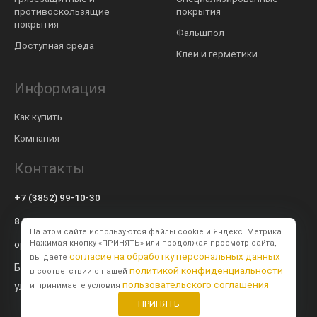
противоскользящие
покрытия
покрытия
Фальшпол
Доступная среда
Клеи и герметики
Информация
Как купить
Компания
Контакты
+7 (3852) 99-10-30
8 800 600-57-94
На этом сайте используются файлы cookie и Яндекс. Метрика.
op@modulsib.ru
Нажимая кнопку «ПРИНЯТЬ» или продолжая просмотр сайта,
согласие на обработку персональных данных
вы даете
Барнаул
политикой конфиденциальности
в соответствии с нашей
пользовательского соглашения
ул. Калинина,
71 к2
и принимаете условия
ПРИНЯТЬ