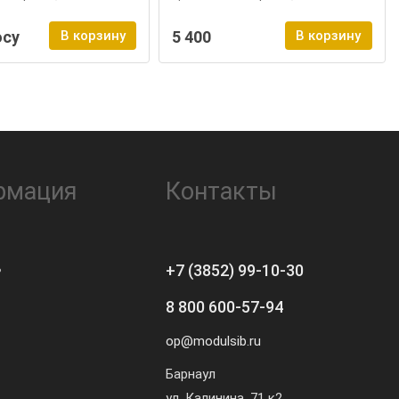
осу
В корзину
5 400
В корзину
рмация
Контакты
ь
+7 (3852) 99-10-30
8 800 600-57-94
op@modulsib.ru
Барнаул
ул. Калинина,
71 к2