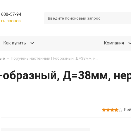
 600-57-94
ть звонок
Как купить
Компания
ные
—
Поручень настенный П-образный, Д=38мм, нержавеющая сталь AISI 304
П-образный, Д=38мм, н
Рей