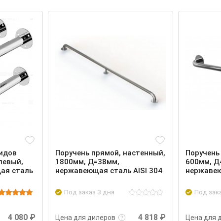
идов
Поручень прямой, настенный,
Поручень
левый,
1800мм, Д=38мм,
600мм, Д
ая сталь
нержавеющая сталь AISI 304
нержавею
Под заказ 3 дня
Под зак
Войти
Подробнее
Войти
Подроб
4 080 ₽
4 818 ₽
Цена для дилеров
Цена для 