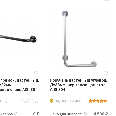
 прямой, настенный,
Поручень настенный угловой,
=32мм,
Д=38мм, нержавеющая сталь
щая сталь AISI 304
AISI 304
аз 3 дня
Под заказ 3 дня
нее
Войти
Подробнее
Войти
0 ₽
4 500 ₽
дилеров
Цена для дилеров