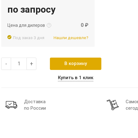
по запросу
Подробнее
Войти
0 ₽
Цена для дилеров
Под заказ 3 дня
Нашли дешевле?
-
+
В корзину
Купить в 1 клик
Доставка
Само
по России
сегод