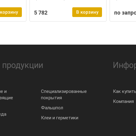
 корзину
5 782
В корзину
по запр
 продукции
Инфо
е и
Специализированные
Как купит
ьзящие
покрытия
Компания
Фальшпол
еда
Клеи и герметики