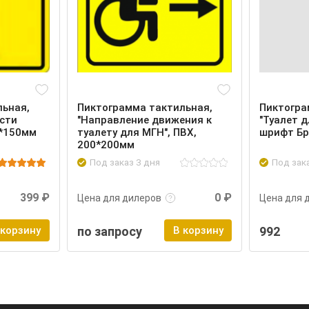
льная,
Пиктограмма тактильная,
Пиктогра
сти
"Направление движения к
"Туалет д
0*150мм
туалету для МГН", ПВХ,
шрифт Бр
200*200мм
Под заказ 3 дня
Под зак
Войти
Подробнее
Войти
Подроб
399 ₽
0 ₽
Цена для дилеров
Цена для 
 корзину
по запросу
В корзину
992