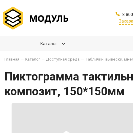
8 800
Заказа
Каталог
Главная
—
Каталог
—
Доступная среда
—
Таблички, вывески, мн
Пиктограмма тактильна
композит, 150*150мм