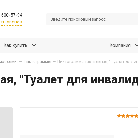
 600-57-94
ть звонок
Как купить
Компания
емосхемы
—
Пиктограммы
—
я, "Туалет для инвалид