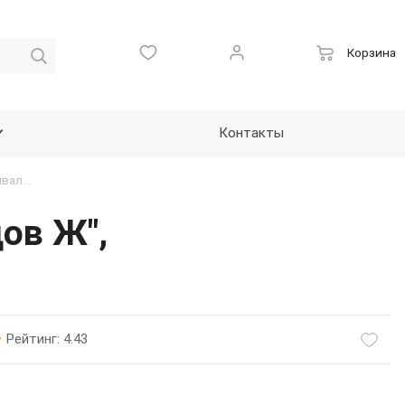
Корзина
Контакты
Пиктограмма тактильная, "Туалет для инвалидов Ж", композит, 150*150мм
ов Ж",
Рейтинг: 4.43