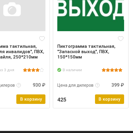
мма тактильная,
Пиктограмма тактильная,
ля инвалидов", ПВХ,
"Запасной выход", ПВХ,
айля, 250*210мм
150*150мм
аз 3 дня
В наличии
нее
Войти
Подробнее
Войти
930 ₽
399 ₽
дилеров
Цена для дилеров
В корзину
425
В корзину