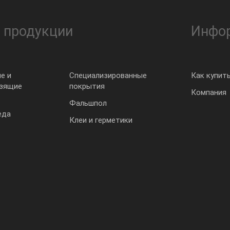
 продукции
Инфо
е и
Специализированные
Как купит
ьзящие
покрытия
Компания
Фальшпол
еда
Клеи и герметики