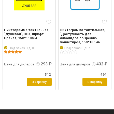
Пиктограмма тактильная,
Пиктограмма тактильная,
"Душевая", ПВХ, шрифт
"Доступность для
Брайля, 150*110мм
инвалидов по зрению,
полистирол, 150*150мм
Под заказ 3 дня
Под заказ 3 дня
робнее
Войти
Подробнее
Войти
Подр
293 ₽
432 ₽
Цена для дилеров
Цена для дилеров
312
461
В корзину
В корзину