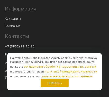
Информация
Как купить
Компания
Контакты
+7 (3852) 99-10-30
8 800 600-57-94
На этом сайте используются файлы cookie и Яндекс. Метрика.
op@modulsib.ru
Нажимая кнопку «ПРИНЯТЬ» или продолжая просмотр сайта,
согласие на обработку персональных данных
вы даете
Барнаул
политикой конфиденциальности
в соответствии с нашей
пользовательского соглашения
ул. Калинина,
71 к2
и принимаете условия
ПРИНЯТЬ
Создание сайта
BTB Digital