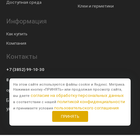
Доступная среда
Клеи и герметики
Информация
Как купить
Компания
Контакты
+7 (3852) 99-10-30
8 800 600-57-94
На этом сайте используются файлы cookie и Яндекс. Метрика.
op@modulsib.ru
Нажимая кнопку «ПРИНЯТЬ» или продолжая просмотр сайта,
согласие на обработку персональных данных
вы даете
Барнаул
политикой конфиденциальности
в соответствии с нашей
пользовательского соглашения
ул. Калинина,
71 к2
и принимаете условия
ПРИНЯТЬ
Создание сайта
BTB Digital