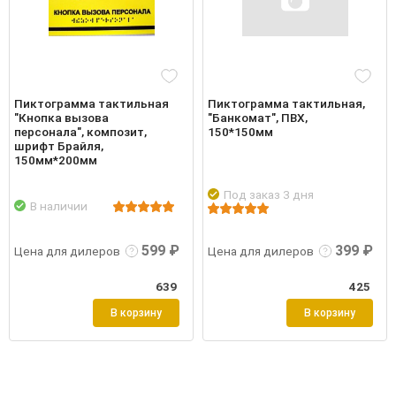
Пиктограмма тактильная
Пиктограмма тактильная,
"Кнопка вызова
"Банкомат", ПВХ,
персонала", композит,
150*150мм
шрифт Брайля,
150мм*200мм
Под заказ 3 дня
В наличии
робнее
Войти
Подробнее
Войти
Подр
599 ₽
399 ₽
Цена для дилеров
Цена для дилеров
639
425
В корзину
В корзину