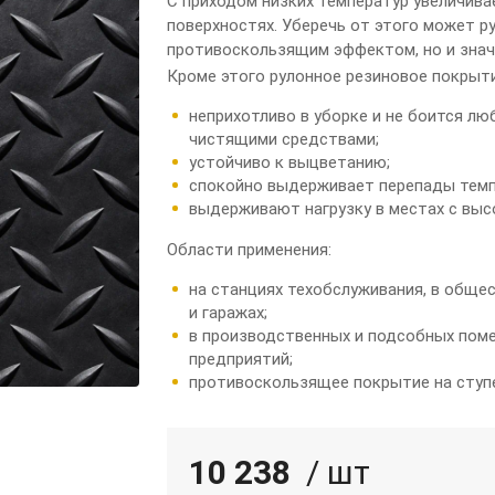
С приходом низких температур увеличива
поверхностях. Уберечь от этого может р
противоскользящим эффектом, но и знач
Кроме этого рулонное резиновое покрыти
неприхотливо в уборке и не боится лю
чистящими средствами;
устойчиво к выцветанию;
спокойно выдерживает перепады темпе
выдерживают нагрузку в местах с вы
Области применения:
на станциях техобслуживания, в обще
и гаражах;
в производственных и подсобных поме
предприятий;
противоскользящее покрытие на ступе
10 238
/ шт
Подробнее
Войти