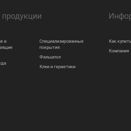
 продукции
Инфо
е и
Специализированные
Как купит
ьзящие
покрытия
Компания
Фальшпол
еда
Клеи и герметики