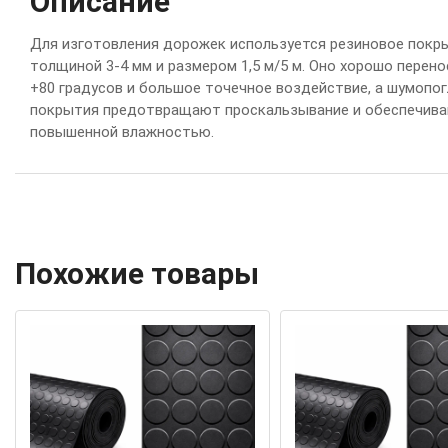
Описание
Д
л
я
и
з
г
о
т
ов
л
е
н
и
я
д
о
р
ож
е
к
и
с
п
ол
ь
з
у
е
т
с
я
р
е
з
и
н
ов
о
е
п
ок
р
т
ол
щ
и
н
ой
3
-
4
м
м
и
р
а
з
м
е
р
ом
1
,
5
м
/
5
м
.
О
н
о
х
о
р
о
ш
о
п
е
р
е
н
о
+
80
г
р
а
д
у
с
ов
и
б
ол
ь
ш
о
е
т
о
ч
е
ч
н
о
е
в
оз
д
е
й
с
т
в
и
е
,
а
ш
у
м
оп
ог
п
ок
р
ы
т
и
я
п
р
е
д
о
т
в
р
а
щ
а
ю
т
п
р
о
с
к
а
л
ь
з
ы
в
а
н
и
е
и
о
б
е
с
п
е
ч
и
в
а
п
ов
ы
ш
е
н
н
ой
в
л
а
ж
н
о
с
т
ь
ю
.
Похожие товары