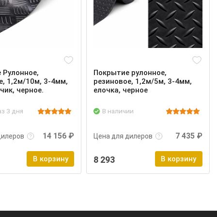
 Рулонное,
Покрытие рулонное,
, 1,2м/10м, 3-4мм,
резиновое, 1,2м/5м, 3-4мм,
чик, черное.
елочка, черное
аз 3 дня
В наличии
нее
Войти
Подробнее
Войти
14 156 ₽
7 435 ₽
дилеров
Цена для дилеров
В корзину
8 293
В корзину