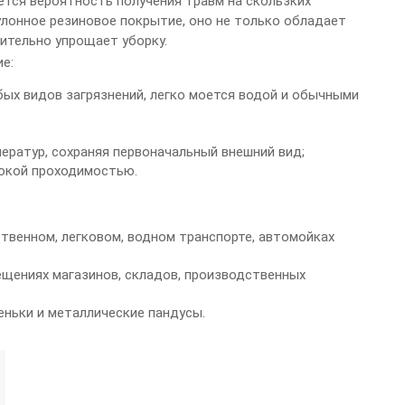
ется вероятность получения травм на скользких
улонное резиновое покрытие, оно не только обладает
ительно упрощает уборку.
е:
бых видов загрязнений, легко моется водой и обычными
ратур, сохраняя первоначальный внешний вид;
сокой проходимостью.
ственном, легковом, водном транспорте, автомойках
щениях магазинов, складов, производственных
ньки и металлические пандусы.