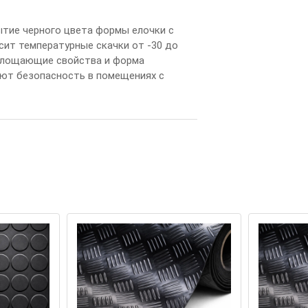
ы
т
и
е
ч
е
р
н
ог
о
ц
в
е
т
а
ф
о
р
м
ы
е
л
о
ч
к
и
с
с
и
т
т
е
м
п
е
р
а
т
у
р
н
ы
е
с
к
а
ч
к
и
о
т
-
30
д
о
л
о
щ
а
ю
щ
и
е
с
в
ой
с
т
в
а
и
ф
о
р
м
а
ю
т
б
е
з
оп
а
с
н
о
с
т
ь
в
п
ом
е
щ
е
н
и
я
х
с