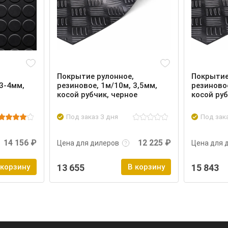
Покрытие рулонное,
Покрытие
 3-4мм,
резиновое, 1м/10м, 3,5мм,
резиновое
косой рубчик, черное
косой руб
Под заказ 3 дня
Под зак
Войти
Подробнее
Войти
Подроб
14 156 ₽
12 225 ₽
Цена для дилеров
Цена для 
 корзину
13 655
В корзину
15 843