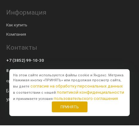
Информация
Как купить
Компания
Контакты
+7 (3852) 99-10-30
8 800 600-57-94
На этом сайте используются файлы cookie и Яндекс. Метрика.
op@modulsib.ru
Нажимая кнопку «ПРИНЯТЬ» или продолжая просмотр сайта,
согласие на обработку персональных данных
вы даете
Барнаул
политикой конфиденциальности
в соответствии с нашей
пользовательского соглашения
ул. Калинина,
71 к2
и принимаете условия
ПРИНЯТЬ
Создание сайта
BTB Digital