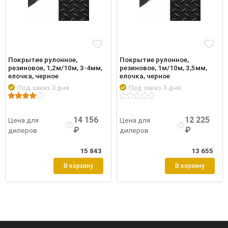
Покрытие рулонное,
Покрытие рулонное,
резиновое, 1,2м/10м, 3-4мм,
резиновое, 1м/10м, 3,5мм,
елочка, черное
елочка, черное
Под заказ 3 дня
Под заказ 3 дня
обнее
Войти
Подробнее
Войти
Подро
14 156
12 225
Цена для
Цена для
₽
₽
дилеров
дилеров
15 843
13 655
В корзину
В корзину