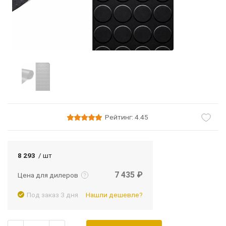
Рейтинг: 4.45
Подробнее
Войти
8 293
/ шт
7 435 ₽
Цена для дилеров
Под заказ 3 дня
Нашли дешевле?