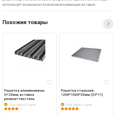
использует возможности влаговпитывающих вставок.
Похожие товары
Решетка алюминиевая,
Решетка стальная,
Н=20мм, вставка
1200*1000*30мм (33*11)
резина+текстиль
Под заказ 3 дня
Под заказ 3 дня
обнее
Войти
Подробнее
Войти