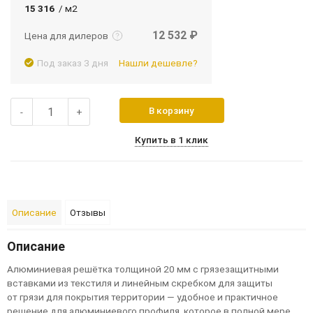
Подробнее
Войти
15 316
/ м2
12 532 ₽
Цена для дилеров
Под заказ 3 дня
Нашли дешевле?
В корзину
-
+
Купить в 1 клик
Описание
Отзывы
Описание
Алюминиевая решётка толщиной 20 мм с грязезащитными
вставками из текстиля и линейным скребком для защиты
от грязи для покрытия территории — удобное и практичное
решение для алюминиевого профиля, которое в полной мере