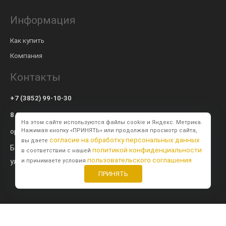
Информация
Как купить
Компания
Контакты
+7 (3852) 99-10-30
8 800 600-57-94
На этом сайте используются файлы cookie и Яндекс. Метрика.
op@modulsib.ru
Нажимая кнопку «ПРИНЯТЬ» или продолжая просмотр сайта,
согласие на обработку персональных данных
вы даете
Барнаул
политикой конфиденциальности
в соответствии с нашей
пользовательского соглашения
ул. Калинина,
71 к2
и принимаете условия
ПРИНЯТЬ
Создание сайта
BTB Digital