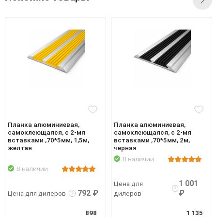
Планка алюминиевая,
Планка алюминиевая,
самоклеющаяся, с 2-мя
самоклеющаяся, с 2-мя
вставками ,70*5мм, 1,5м,
вставками ,70*5мм, 2м,
желтая
черная
В наличии
Подробнее
Войти
В наличии
робнее
Войти
Подр
1 001
Цена для
792 ₽
₽
Цена для дилеров
дилеров
898
1 135