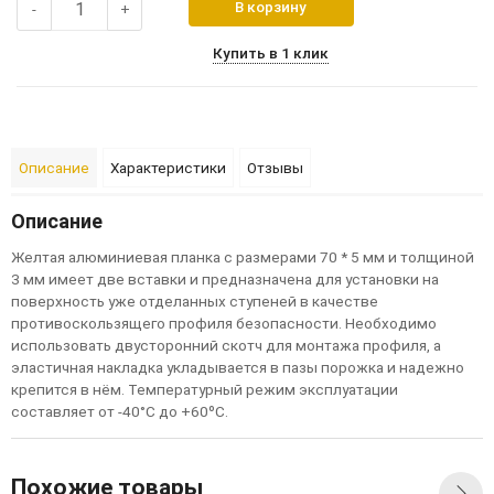
В корзину
-
+
Купить в 1 клик
Описание
Характеристики
Отзывы
Описание
Ж
е
л
т
а
я
а
л
ю
м
и
н
и
е
в
а
я
п
л
а
н
к
а
с
р
а
з
м
е
р
а
м
и
70
*
5
м
м
и
т
ол
щ
и
н
ой
3
м
м
и
м
е
е
т
д
в
е
в
с
т
а
в
к
и
и
п
р
е
д
н
а
з
н
а
ч
е
н
а
д
л
я
у
с
т
а
н
ов
к
и
н
а
п
ов
е
р
х
н
о
с
т
ь
у
ж
е
о
т
д
е
л
а
н
н
ы
х
с
т
у
п
е
н
е
й
в
к
а
ч
е
с
т
в
е
п
р
о
т
и
в
о
с
к
ол
ь
з
я
щ
е
г
о
п
р
о
ф
и
л
я
б
е
з
оп
а
с
н
о
с
т
и
.
Н
е
об
х
од
и
м
о
и
с
п
ол
ь
з
ов
а
т
ь
д
в
у
с
т
о
р
о
н
н
и
й
с
к
о
т
ч
д
л
я
м
о
н
т
а
ж
а
п
р
о
ф
и
л
я
,
а
э
л
а
с
т
и
ч
н
а
я
н
а
к
л
а
д
к
а
у
к
л
а
д
ы
в
а
е
т
с
я
в
п
а
з
ы
п
о
р
ож
к
а
и
н
а
д
е
ж
н
о
к
р
е
п
и
т
с
я
в
н
ё
м
.
Т
е
м
п
е
р
а
т
у
р
н
ы
й
р
е
ж
и
м
э
к
с
п
л
у
а
т
а
ц
и
и
с
о
с
т
а
в
л
я
е
т
о
т
-
40
°
С
д
о
+
60
º
С
.
Похожие товары