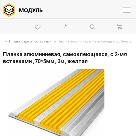
скользящие самоклеющиеся алюминиевые профили
—
Планка с двумя вставками
—
Планка алюминиевая, самоклеющаяся, с 2-мя
вставками ,70*5мм, 3м, желтая