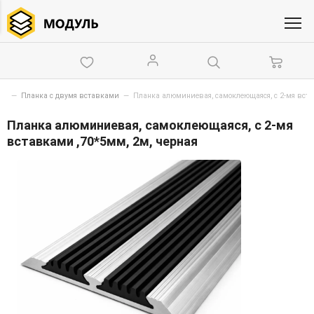
скользящие самоклеющиеся алюминиевые профили
—
Планка с двумя вставками
—
Планка алюминиевая, самоклеющаяся, с 2-мя
вставками ,70*5мм, 2м, черная