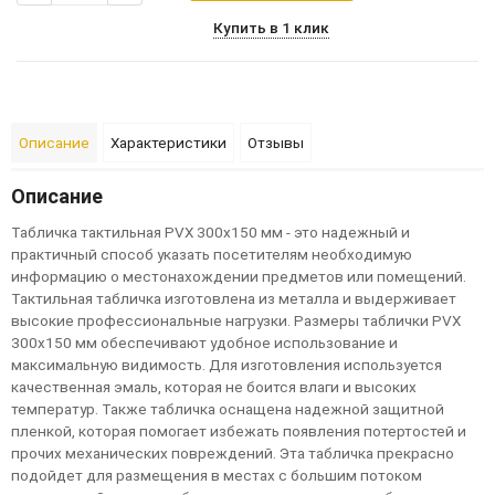
Купить в 1 клик
Описание
Характеристики
Отзывы
Описание
Т
а
б
л
и
ч
к
а
т
а
к
т
и
л
ь
н
а
я
PV
X
300
x
150
м
м
-
э
т
о
н
а
д
е
ж
н
ы
й
и
п
р
а
к
т
и
ч
н
ы
й
с
п
о
с
об
у
к
а
з
а
т
ь
п
о
с
е
т
и
т
е
л
я
м
н
е
об
х
од
и
м
у
ю
и
н
ф
о
р
м
а
ц
и
ю
о
м
е
с
т
о
н
а
х
ож
д
е
н
и
и
п
р
е
д
м
е
т
ов
и
л
и
п
ом
е
щ
е
н
и
й
.
Т
а
к
т
и
л
ь
н
а
я
т
а
б
л
и
ч
к
а
и
з
г
о
т
ов
л
е
н
а
и
з
м
е
т
а
л
л
а
и
в
ы
д
е
р
ж
и
в
а
е
т
в
ы
с
ок
и
е
п
р
о
ф
е
с
с
и
о
н
а
л
ь
н
ы
е
н
а
г
р
у
з
к
и
.
Р
а
з
м
е
р
ы
т
а
б
л
и
ч
к
и
PV
X
300
x
150
м
м
о
б
е
с
п
е
ч
и
в
а
ю
т
у
д
об
н
о
е
и
с
п
ол
ь
з
ов
а
н
и
е
и
м
а
к
с
и
м
а
л
ь
н
у
ю
в
и
д
и
м
о
с
т
ь
.
Д
л
я
и
з
г
о
т
ов
л
е
н
и
я
и
с
п
ол
ь
з
у
е
т
с
я
к
а
ч
е
с
т
в
е
н
н
а
я
э
м
а
л
ь
,
к
о
т
о
р
а
я
н
е
б
о
и
т
с
я
в
л
а
г
и
и
в
ы
с
ок
и
х
т
е
м
п
е
р
а
т
у
р
.
Т
а
к
ж
е
т
а
б
л
и
ч
к
а
о
с
н
а
щ
е
н
а
н
а
д
е
ж
н
ой
з
а
щ
и
т
н
ой
п
л
е
н
к
ой
,
к
о
т
о
р
а
я
п
ом
ог
а
е
т
и
з
б
е
ж
а
т
ь
п
о
я
в
л
е
н
и
я
п
о
т
е
р
т
о
с
т
е
й
и
п
р
о
ч
и
х
м
е
х
а
н
и
ч
е
с
к
и
х
п
ов
р
е
ж
д
е
н
и
й
.
Э
т
а
т
а
б
л
и
ч
к
а
п
р
е
к
р
а
с
н
о
п
од
ой
д
е
т
д
л
я
р
а
з
м
е
щ
е
н
и
я
в
м
е
с
т
а
х
с
б
ол
ь
ш
и
м
п
о
т
ок
ом