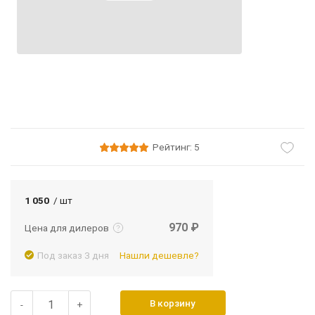
Рейтинг: 5
Подробнее
Войти
1 050
/ шт
970 ₽
Цена для дилеров
Под заказ 3 дня
Нашли дешевле?
В корзину
-
+