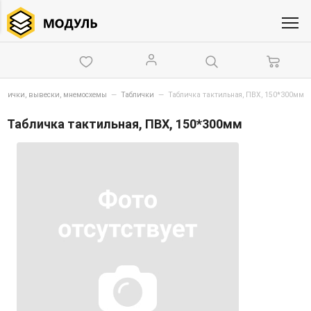
блички, вывески, мнемосхемы
—
Таблички
—
Табличка тактильная, ПВХ, 150*300мм
Табличка тактильная, ПВХ, 150*300мм