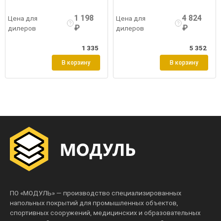
робнее
Войти
Подробнее
Войти
Подр
1 198
4 824
Цена для
Цена для
₽
₽
дилеров
дилеров
1 335
5 352
В корзину
В корзину
ПО «МОДУЛЬ» — производство специализированных
напольных покрытий для промышленных объектов,
спортивных сооружений, медицинских и образовательных