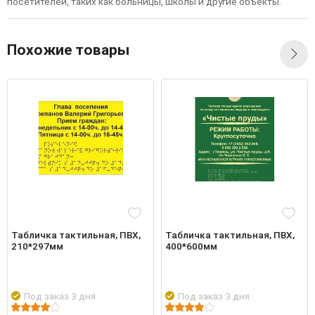
п
о
с
е
т
и
т
е
л
е
й
,
т
а
к
и
х
к
а
к
б
ол
ь
н
и
ц
ы
,
ш
к
ол
ы
и
д
р
у
г
и
е
о
б
ъ
е
к
т
ы
.
Похожие товары
Табличка тактильная, ПВХ,
Табличка тактильная, ПВХ,
210*297мм
400*600мм
Под заказ 3 дня
Под заказ 3 дня