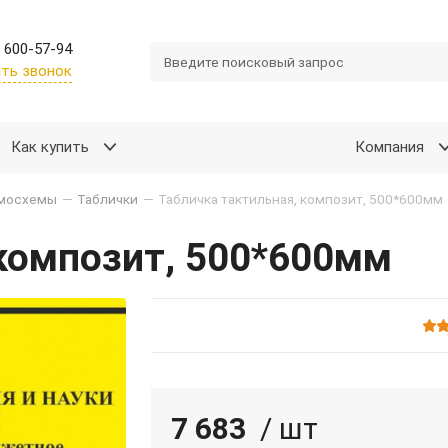
 600-57-94
ть звонок
Как купить
Компания
емосхемы
—
Таблички
—
Табличка тактильная, композит, 500*600мм
 композит, 500*600мм
7 683
/ шт
Подробнее
Войти