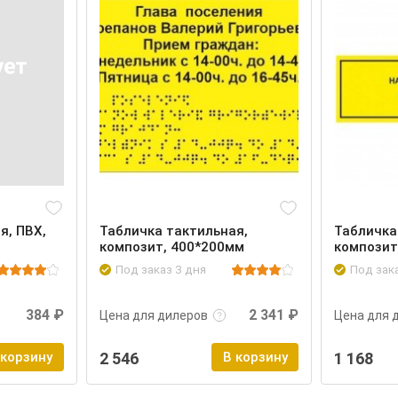
я, ПВХ,
Табличка тактильная,
Табличка
композит, 400*200мм
композит
Под заказ 3 дня
Под зак
Войти
Подробнее
Войти
Подроб
384 ₽
2 341 ₽
Цена для дилеров
Цена для 
 корзину
2 546
В корзину
1 168