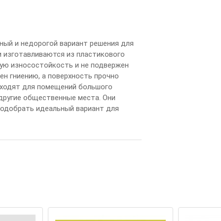
н
ы
й
и
н
е
д
о
р
ог
ой
в
а
р
и
а
н
т
р
е
ш
е
н
и
я
д
л
я
и
и
з
г
о
т
а
в
л
и
в
а
ю
т
с
я
и
з
п
л
а
с
т
и
к
ов
ог
о
у
ю
и
з
н
о
с
о
с
т
ой
к
о
с
т
ь
и
н
е
п
од
в
е
р
ж
е
н
е
н
г
н
и
е
н
и
ю
,
а
п
ов
е
р
х
н
о
с
т
ь
п
р
о
ч
н
о
х
од
я
т
д
л
я
п
ом
е
щ
е
н
и
й
б
ол
ь
ш
ог
о
д
р
у
г
и
е
о
б
щ
е
с
т
в
е
н
н
ы
е
м
е
с
т
а
.
О
н
и
од
об
р
а
т
ь
и
д
е
а
л
ь
н
ы
й
в
а
р
и
а
н
т
д
л
я