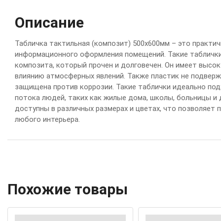
Описание
Т
а
б
л
и
ч
к
а
т
а
к
т
и
л
ь
н
а
я
(
к
ом
п
оз
и
т
)
500
х
600
м
м
–
э
т
о
п
р
а
к
т
и
ч
и
н
ф
о
р
м
а
ц
и
о
н
н
ог
о
о
ф
о
р
м
л
е
н
и
я
п
ом
е
щ
е
н
и
й
.
Т
а
к
и
е
т
а
б
л
и
ч
к
к
ом
п
оз
и
т
а
,
к
о
т
о
р
ы
й
п
р
о
ч
е
н
и
д
ол
г
ов
е
ч
е
н
.
О
н
и
м
е
е
т
в
ы
с
ок
в
л
и
я
н
и
ю
а
т
м
о
с
ф
е
р
н
ы
х
я
в
л
е
н
и
й
.
Т
а
к
ж
е
п
л
а
с
т
и
к
н
е
п
од
в
е
р
ж
з
а
щ
и
щ
е
н
а
п
р
о
т
и
в
к
о
р
р
оз
и
и
.
Т
а
к
и
е
т
а
б
л
и
ч
к
и
и
д
е
а
л
ь
н
о
п
од
п
о
т
ок
а
л
ю
д
е
й
,
т
а
к
и
х
к
а
к
ж
и
л
ы
е
д
ом
а
,
ш
к
ол
ы
,
б
ол
ь
н
и
ц
ы
и
д
о
с
т
у
п
н
ы
в
р
а
з
л
и
ч
н
ы
х
р
а
з
м
е
р
а
х
и
ц
в
е
т
а
х
,
ч
т
о
п
оз
в
ол
я
е
т
п
л
ю
б
ог
о
и
н
т
е
р
ь
е
р
а
.
Похожие товары