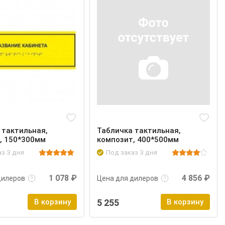
 тактильная,
Табличка тактильная,
, 150*300мм
композит, 400*500мм
аз 3 дня
Под заказ 3 дня
нее
Войти
Подробнее
Войти
1 078 ₽
4 856 ₽
дилеров
Цена для дилеров
В корзину
5 255
В корзину