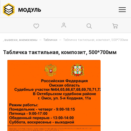
ки, вывески, мнемосхемы
—
Таблички
—
Табличка тактильная, композит, 500*700мм
Табличка тактильная, композит, 500*700мм