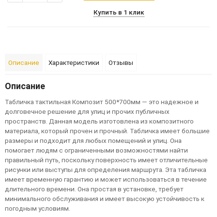
Купить в 1 клик
Описание
Характеристики
Отзывы
Описание
Т
а
б
л
и
ч
к
а
т
а
к
т
и
л
ь
н
а
я
К
ом
п
оз
и
т
500
*
700
м
м
—
э
т
о
н
а
д
е
ж
н
о
е
и
д
ол
г
ов
е
ч
н
о
е
р
е
ш
е
н
и
е
д
л
я
у
л
и
ц
и
п
р
о
ч
и
х
п
у
б
л
и
ч
н
ы
х
п
р
о
с
т
р
а
н
с
т
в
.
Д
а
н
н
а
я
м
од
е
л
ь
и
з
г
о
т
ов
л
е
н
а
и
з
к
ом
п
оз
и
т
н
ог
о
м
а
т
е
р
и
а
л
а
,
к
о
т
о
р
ы
й
п
р
о
ч
е
н
и
п
р
о
ч
н
ы
й
.
Т
а
б
л
и
ч
к
а
и
м
е
е
т
б
ол
ь
ш
и
е
р
а
з
м
е
р
ы
и
п
од
х
од
и
т
д
л
я
л
ю
б
ы
х
п
ом
е
щ
е
н
и
й
и
у
л
и
ц
.
О
н
а
п
ом
ог
а
е
т
л
ю
д
я
м
с
о
г
р
а
н
и
ч
е
н
н
ы
м
и
в
оз
м
ож
н
о
с
т
я
м
и
н
а
й
т
и
п
р
а
в
и
л
ь
н
ы
й
п
у
т
ь
,
п
о
с
к
ол
ь
к
у
п
ов
е
р
х
н
о
с
т
ь
и
м
е
е
т
о
т
л
и
ч
и
т
е
л
ь
н
ы
е
р
и
с
у
н
к
и
и
л
и
в
ы
с
т
у
п
ы
д
л
я
о
п
р
е
д
е
л
е
н
и
я
м
а
р
ш
р
у
т
а
.
Э
т
а
т
а
б
л
и
ч
к
а
и
м
е
е
т
в
р
е
м
е
н
н
у
ю
г
а
р
а
н
т
и
ю
и
м
ож
е
т
и
с
п
ол
ь
з
ов
а
т
ь
с
я
в
т
е
ч
е
н
и
е
д
л
и
т
е
л
ь
н
ог
о
в
р
е
м
е
н
и
.
О
н
а
п
р
о
с
т
а
я
в
у
с
т
а
н
ов
к
е
,
т
р
е
б
у
е
т
м
и
н
и
м
а
л
ь
н
ог
о
о
б
с
л
у
ж
и
в
а
н
и
я
и
и
м
е
е
т
в
ы
с
ок
у
ю
у
с
т
ой
ч
и
в
о
с
т
ь
к
п
ог
од
н
ы
м
у
с
л
ов
и
я
м
.