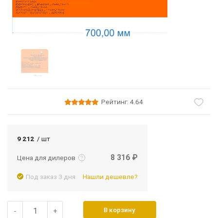
Рейтинг: 4.64
Подробнее
Войти
9 212
/ шт
8 316 ₽
Цена для дилеров
Под заказ 3 дня
Нашли дешевле?
В корзину
-
+