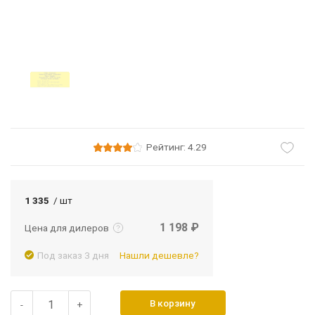
Рейтинг: 4.29
Подробнее
Войти
1 335
/ шт
1 198 ₽
Цена для дилеров
Под заказ 3 дня
Нашли дешевле?
В корзину
-
+