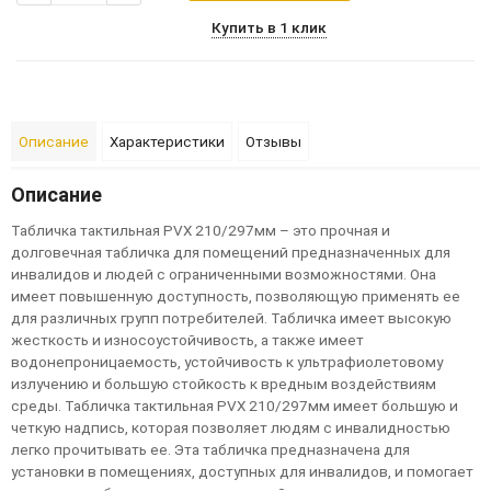
Купить в 1 клик
Описание
Характеристики
Отзывы
Описание
Т
а
б
л
и
ч
к
а
т
а
к
т
и
л
ь
н
а
я
PV
X
210
/
297
м
м
–
э
т
о
п
р
о
ч
н
а
я
и
д
ол
г
ов
е
ч
н
а
я
т
а
б
л
и
ч
к
а
д
л
я
п
ом
е
щ
е
н
и
й
п
р
е
д
н
а
з
н
а
ч
е
н
н
ы
х
д
л
я
и
н
в
а
л
и
д
ов
и
л
ю
д
е
й
с
о
г
р
а
н
и
ч
е
н
н
ы
м
и
в
оз
м
ож
н
о
с
т
я
м
и
.
О
н
а
и
м
е
е
т
п
ов
ы
ш
е
н
н
у
ю
д
о
с
т
у
п
н
о
с
т
ь
,
п
оз
в
ол
я
ю
щ
у
ю
п
р
и
м
е
н
я
т
ь
е
е
д
л
я
р
а
з
л
и
ч
н
ы
х
г
р
у
п
п
п
о
т
р
е
б
и
т
е
л
е
й
.
Т
а
б
л
и
ч
к
а
и
м
е
е
т
в
ы
с
ок
у
ю
ж
е
с
т
к
о
с
т
ь
и
и
з
н
о
с
о
у
с
т
ой
ч
и
в
о
с
т
ь
,
а
т
а
к
ж
е
и
м
е
е
т
в
од
о
н
е
п
р
о
н
и
ц
а
е
м
о
с
т
ь
,
у
с
т
ой
ч
и
в
о
с
т
ь
к
у
л
ь
т
р
а
ф
и
ол
е
т
ов
ом
у
и
з
л
у
ч
е
н
и
ю
и
б
ол
ь
ш
у
ю
с
т
ой
к
о
с
т
ь
к
в
р
е
д
н
ы
м
в
оз
д
е
й
с
т
в
и
я
м
с
р
е
д
ы
.
Т
а
б
л
и
ч
к
а
т
а
к
т
и
л
ь
н
а
я
PV
X
210
/
297
м
м
и
м
е
е
т
б
ол
ь
ш
у
ю
и
ч
е
т
к
у
ю
н
а
д
п
и
с
ь
,
к
о
т
о
р
а
я
п
оз
в
ол
я
е
т
л
ю
д
я
м
с
и
н
в
а
л
и
д
н
о
с
т
ь
ю
л
е
г
к
о
п
р
о
ч
и
т
ы
в
а
т
ь
е
е
.
Э
т
а
т
а
б
л
и
ч
к
а
п
р
е
д
н
а
з
н
а
ч
е
н
а
д
л
я
у
с
т
а
н
ов
к
и
в
п
ом
е
щ
е
н
и
я
х
,
д
о
с
т
у
п
н
ы
х
д
л
я
и
н
в
а
л
и
д
ов
,
и
п
ом
ог
а
е
т