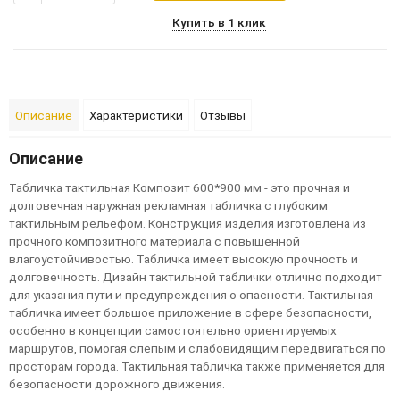
Купить в 1 клик
Описание
Характеристики
Отзывы
Описание
Т
а
б
л
и
ч
к
а
т
а
к
т
и
л
ь
н
а
я
К
ом
п
оз
и
т
600
*
900
м
м
-
э
т
о
п
р
о
ч
н
а
я
и
д
ол
г
ов
е
ч
н
а
я
н
а
р
у
ж
н
а
я
р
е
к
л
а
м
н
а
я
т
а
б
л
и
ч
к
а
с
г
л
у
б
ок
и
м
т
а
к
т
и
л
ь
н
ы
м
р
е
л
ь
е
ф
ом
.
К
о
н
с
т
р
у
к
ц
и
я
и
з
д
е
л
и
я
и
з
г
о
т
ов
л
е
н
а
и
з
п
р
о
ч
н
ог
о
к
ом
п
оз
и
т
н
ог
о
м
а
т
е
р
и
а
л
а
с
п
ов
ы
ш
е
н
н
ой
в
л
а
г
о
у
с
т
ой
ч
и
в
о
с
т
ь
ю
.
Т
а
б
л
и
ч
к
а
и
м
е
е
т
в
ы
с
ок
у
ю
п
р
о
ч
н
о
с
т
ь
и
д
ол
г
ов
е
ч
н
о
с
т
ь
.
Д
и
з
а
й
н
т
а
к
т
и
л
ь
н
ой
т
а
б
л
и
ч
к
и
о
т
л
и
ч
н
о
п
од
х
од
и
т
д
л
я
у
к
а
з
а
н
и
я
п
у
т
и
и
п
р
е
д
у
п
р
е
ж
д
е
н
и
я
о
о
п
а
с
н
о
с
т
и
.
Т
а
к
т
и
л
ь
н
а
я
т
а
б
л
и
ч
к
а
и
м
е
е
т
б
ол
ь
ш
о
е
п
р
и
л
ож
е
н
и
е
в
с
ф
е
р
е
б
е
з
оп
а
с
н
о
с
т
и
,
о
с
об
е
н
н
о
в
к
о
н
ц
е
п
ц
и
и
с
а
м
о
с
т
о
я
т
е
л
ь
н
о
о
р
и
е
н
т
и
р
у
е
м
ы
х
м
а
р
ш
р
у
т
ов
,
п
ом
ог
а
я
с
л
е
п
ы
м
и
с
л
а
б
ов
и
д
я
щ
и
м
п
е
р
е
д
в
и
г
а
т
ь
с
я
п
о
п
р
о
с
т
о
р
а
м
г
о
р
од
а
.
Т
а
к
т
и
л
ь
н
а
я
т
а
б
л
и
ч
к
а
т
а
к
ж
е
п
р
и
м
е
н
я
е
т
с
я
д
л
я
б
е
з
оп
а
с
н
о
с
т
и
д
о
р
ож
н
ог
о
д
в
и
ж
е
н
и
я
.