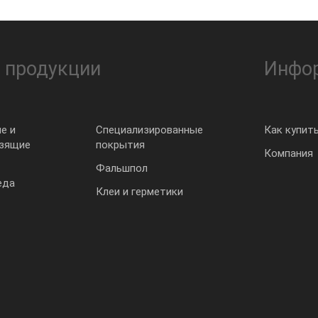
 продукции
Инфо
е и
Специализированные
Как купит
ьзящие
покрытия
Компания
Фальшпол
еда
Клеи и герметики