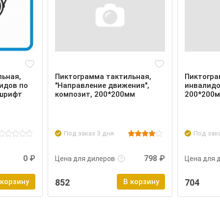
льная,
Пиктограмма тактильная,
Пиктогра
идов по
"Направление движения",
инвалидо
 шрифт
композит, 200*200мм
200*200
Под заказ 3 дня
Под зак
Войти
Подробнее
Войти
Подроб
0 ₽
798 ₽
Цена для дилеров
Цена для 
 корзину
852
В корзину
704