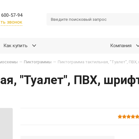
 600-57-94
ть звонок
Как купить
Компания
емосхемы
—
Пиктограммы
—
я, "Туалет", ПВХ, шриф