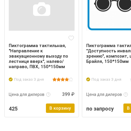
Пиктограмма тактильная,
Пиктограмма такти
"Направление к
"Доступность инвал
эвакуационному выходу по
зрению", композит,
лестнице вверх", налево/
Брайля, 150*150мм
направо, ПВХ, 150*150мм
Под заказ 3 дня
Под заказ 3 дня
Подробнее
Войти
Подробнее
399 ₽
Цена для дилеров
Цена для дилеров
425
В корзину
по запросу
В