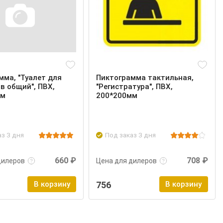
мма, "Туалет для
Пиктограмма тактильная,
в общий", ПВХ,
"Регистратура", ПВХ,
мм
200*200мм
аз 3 дня
Под заказ 3 дня
нее
Войти
Подробнее
Войти
660 ₽
708 ₽
дилеров
Цена для дилеров
В корзину
756
В корзину