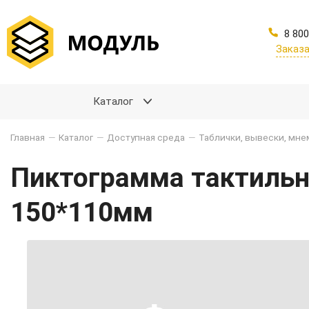
8 800
Заказа
Каталог
Главная
—
Каталог
—
Доступная среда
—
Таблички, вывески, мн
Пиктограмма тактильна
150*110мм