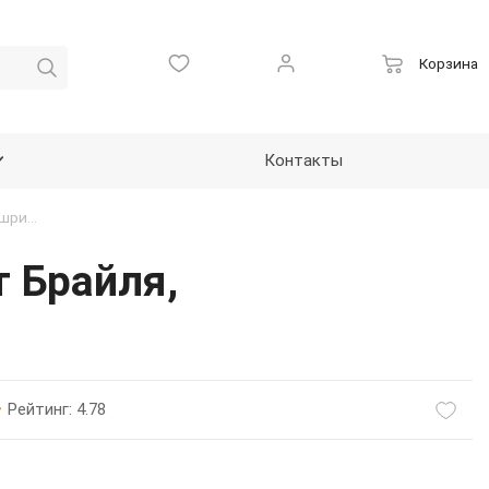
Корзина
Контакты
Пиктограмма тактильная, "Туалет", ПВХ, шрифт Брайля, 150*110мм
т Брайля,
Рейтинг: 4.78