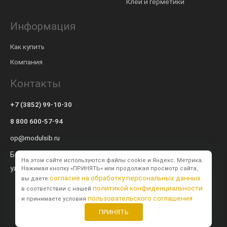
Клеи и герметики
Информация
Как купить
Компания
Контакты
+7 (3852) 99-10-30
8 800 600-57-94
op@modulsib.ru
Барнаул
На этом сайте используются файлы cookie и Яндекс. Метрика.
ул. Калинина,
71 к2
Нажимая кнопку «ПРИНЯТЬ» или продолжая просмотр сайта,
согласие на обработку персональных данных
вы даете
политикой конфиденциальности
в соответствии с нашей
пользовательского соглашения
и принимаете условия
ПРИНЯТЬ
Создание сайта
BTB Digital