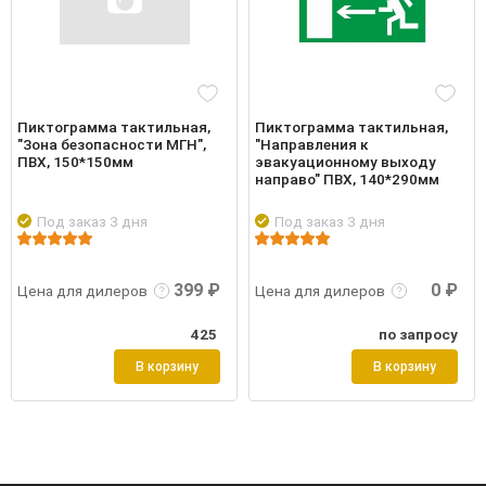
Пиктограмма тактильная,
Пиктограмма тактильная,
"Зона безопасности МГН",
"Направления к
ПВХ, 150*150мм
эвакуационному выходу
направо" ПВХ, 140*290мм
Под заказ 3 дня
Под заказ 3 дня
робнее
Войти
Подробнее
Войти
Подр
399 ₽
0 ₽
Цена для дилеров
Цена для дилеров
425
по запросу
В корзину
В корзину