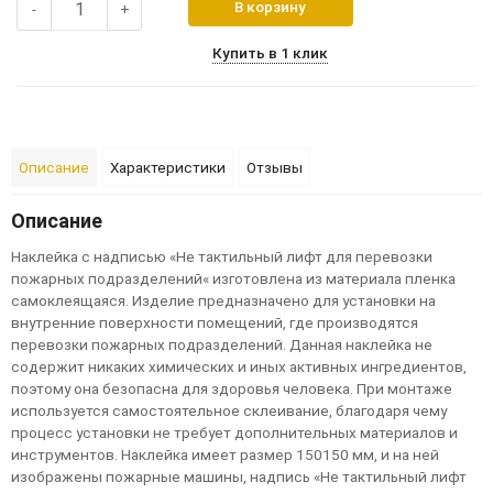
В корзину
-
+
Купить в 1 клик
Описание
Характеристики
Отзывы
Описание
Н
а
к
л
е
й
к
а
с
н
а
д
п
и
с
ь
ю
«
Н
е
т
а
к
т
и
л
ь
н
ы
й
л
и
ф
т
д
л
я
п
е
р
е
в
оз
к
и
п
ож
а
р
н
ы
х
п
од
р
а
з
д
е
л
е
н
и
й
«
и
з
г
о
т
ов
л
е
н
а
и
з
м
а
т
е
р
и
а
л
а
п
л
е
н
к
а
с
а
м
ок
л
е
я
щ
а
я
с
я
.
И
з
д
е
л
и
е
п
р
е
д
н
а
з
н
а
ч
е
н
о
д
л
я
у
с
т
а
н
ов
к
и
н
а
в
н
у
т
р
е
н
н
и
е
п
ов
е
р
х
н
о
с
т
и
п
ом
е
щ
е
н
и
й
,
г
д
е
п
р
о
и
з
в
од
я
т
с
я
п
е
р
е
в
оз
к
и
п
ож
а
р
н
ы
х
п
од
р
а
з
д
е
л
е
н
и
й
.
Д
а
н
н
а
я
н
а
к
л
е
й
к
а
н
е
с
од
е
р
ж
и
т
н
и
к
а
к
и
х
х
и
м
и
ч
е
с
к
и
х
и
и
н
ы
х
а
к
т
и
в
н
ы
х
и
н
г
р
е
д
и
е
н
т
ов
,
п
о
э
т
ом
у
о
н
а
б
е
з
оп
а
с
н
а
д
л
я
з
д
о
р
ов
ь
я
ч
е
л
ов
е
к
а
.
П
р
и
м
о
н
т
а
ж
е
и
с
п
ол
ь
з
у
е
т
с
я
с
а
м
о
с
т
о
я
т
е
л
ь
н
о
е
с
к
л
е
и
в
а
н
и
е
,
б
л
а
г
од
а
р
я
ч
е
м
у
п
р
о
ц
е
с
с
у
с
т
а
н
ов
к
и
н
е
т
р
е
б
у
е
т
д
оп
ол
н
и
т
е
л
ь
н
ы
х
м
а
т
е
р
и
а
л
ов
и
и
н
с
т
р
у
м
е
н
т
ов
.
Н
а
к
л
е
й
к
а
и
м
е
е
т
р
а
з
м
е
р
15
01
50
м
м
,
и
н
а
н
е
й
и
з
об
р
а
ж
е
н
ы
п
ож
а
р
н
ы
е
м
а
ш
и
н
ы
,
н
а
д
п
и
с
ь
«
Н
е
т
а
к
т
и
л
ь
н
ы
й
л
и
ф
т