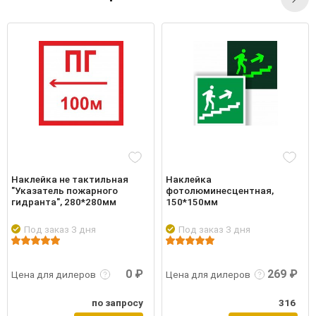
Наклейка не тактильная
Наклейка
"Указатель пожарного
фотолюминесцентная,
гидранта", 280*280мм
150*150мм
Под заказ 3 дня
Под заказ 3 дня
робнее
Войти
Подробнее
Войти
Подр
0 ₽
269 ₽
Цена для дилеров
Цена для дилеров
по запросу
316