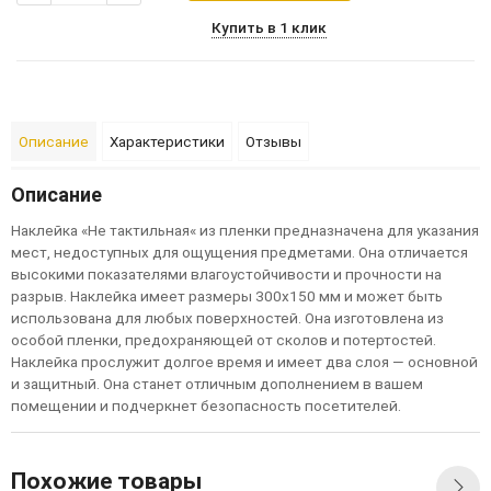
Купить в 1 клик
Описание
Характеристики
Отзывы
Описание
Н
а
к
л
е
й
к
а
«
Н
е
т
а
к
т
и
л
ь
н
а
я
«
и
з
п
л
е
н
к
и
п
р
е
д
н
а
з
н
а
ч
е
н
а
д
л
я
у
к
а
з
а
н
и
я
м
е
с
т
,
н
е
д
о
с
т
у
п
н
ы
х
д
л
я
о
щ
у
щ
е
н
и
я
п
р
е
д
м
е
т
а
м
и
.
О
н
а
о
т
л
и
ч
а
е
т
с
я
в
ы
с
ок
и
м
и
п
ок
а
з
а
т
е
л
я
м
и
в
л
а
г
о
у
с
т
ой
ч
и
в
о
с
т
и
и
п
р
о
ч
н
о
с
т
и
н
а
р
а
з
р
ы
в
.
Н
а
к
л
е
й
к
а
и
м
е
е
т
р
а
з
м
е
р
ы
300
x
150
м
м
и
м
ож
е
т
б
ы
т
ь
и
с
п
ол
ь
з
ов
а
н
а
д
л
я
л
ю
б
ы
х
п
ов
е
р
х
н
о
с
т
е
й
.
О
н
а
и
з
г
о
т
ов
л
е
н
а
и
з
о
с
об
ой
п
л
е
н
к
и
,
п
р
е
д
о
х
р
а
н
я
ю
щ
е
й
о
т
с
к
ол
ов
и
п
о
т
е
р
т
о
с
т
е
й
.
Н
а
к
л
е
й
к
а
п
р
о
с
л
у
ж
и
т
д
ол
г
о
е
в
р
е
м
я
и
и
м
е
е
т
д
в
а
с
л
о
я
—
о
с
н
ов
н
ой
и
з
а
щ
и
т
н
ы
й
.
О
н
а
с
т
а
н
е
т
о
т
л
и
ч
н
ы
м
д
оп
ол
н
е
н
и
е
м
в
в
а
ш
е
м
п
ом
е
щ
е
н
и
и
и
п
од
ч
е
р
к
н
е
т
б
е
з
оп
а
с
н
о
с
т
ь
п
о
с
е
т
и
т
е
л
е
й
.
Похожие товары