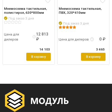
Мнемосхема тактильная,
Мнемосхема тактильная,
полистирол, 630*800мм
ПВХ, 320*410мм
Под заказ 3 дня
Под заказ 3 дня
обнее
Войти
Подро
Подробнее
Войти
12 813
Цена для
₽
0 ₽
дилеров
Цена для дилеров
14 103
3 465
В корзину
В корзину