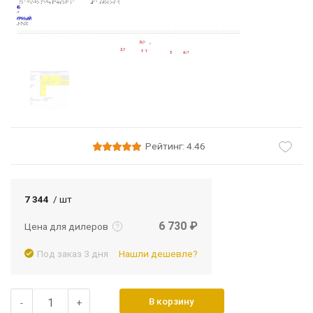
Рейтинг: 4.46
Подробнее
Войти
7 344
/ шт
6 730 ₽
Цена для дилеров
Под заказ 3 дня
Нашли дешевле?
В корзину
-
+