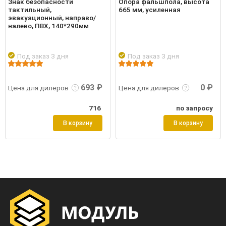
Знак безопасности
Опора фальшпола, высота
тактильный,
665 мм, усиленная
эвакуационный, направо/
налево, ПВХ, 140*290мм
Под заказ 3 дня
Под заказ 3 дня
Подро
робнее
Войти
Подробнее
Войти
693 ₽
0 ₽
Цена для дилеров
Цена для дилеров
716
по запросу
В корзину
В корзину