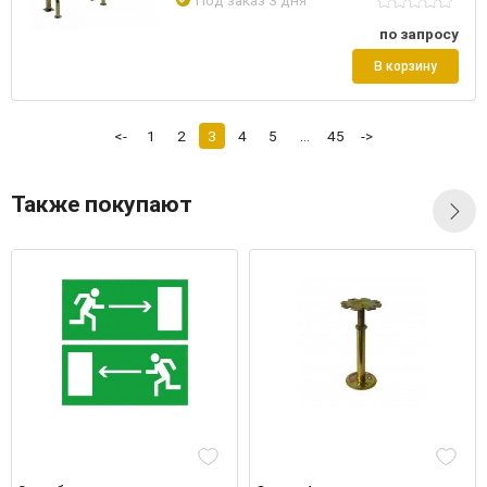
Под заказ 3 дня
по запросу
В корзину
<-
1
2
3
4
5
...
45
->
Также покупают