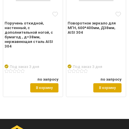
Поручень откидной,
Поворотное зеркало для
настенный, с
МГН, 600*400мм, Д38мм,
дополнительной ногой, с
AISI 304
бумагод., д=38мм,
нержавеющая сталь AISI
304
Под заказ 3 дня
Под заказ 3 дня
по запросу
по запросу
В корзину
В корзину