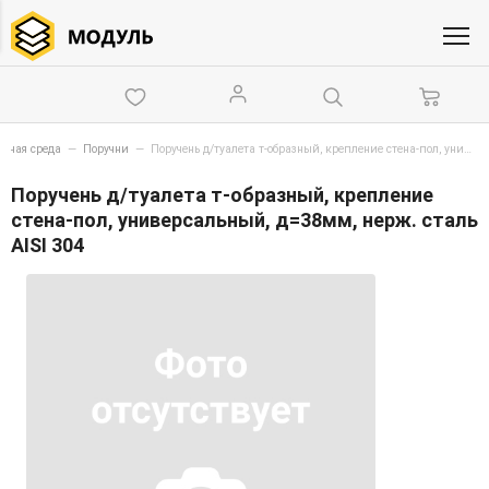
упная среда
—
Поручни
—
Поручень д/туалета т-образный, крепление стена-пол, универсальный, д=38мм, нерж. сталь AISI 304
Поручень д/туалета т-образный, крепление
стена-пол, универсальный, д=38мм, нерж. сталь
AISI 304