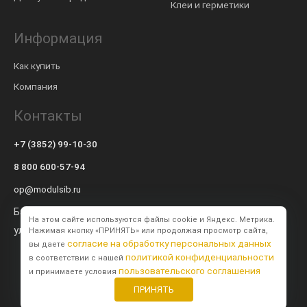
Клеи и герметики
Информация
Как купить
Компания
Контакты
+7 (3852) 99-10-30
8 800 600-57-94
op@modulsib.ru
Барнаул
На этом сайте используются файлы cookie и Яндекс. Метрика.
ул. Калинина,
71 к2
Нажимая кнопку «ПРИНЯТЬ» или продолжая просмотр сайта,
согласие на обработку персональных данных
вы даете
политикой конфиденциальности
в соответствии с нашей
пользовательского соглашения
и принимаете условия
ПРИНЯТЬ
Создание сайта
BTB Digital