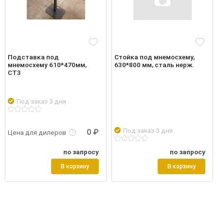
Подставка под
Стойка под мнемосхему,
мнемосхему 610*470мм,
630*800 мм, сталь нерж.
СТ3
Под заказ 3 дня
робнее
Войти
Подр
Под заказ 3 дня
0 ₽
Цена для дилеров
по запросу
по запросу
В корзину
В корзину