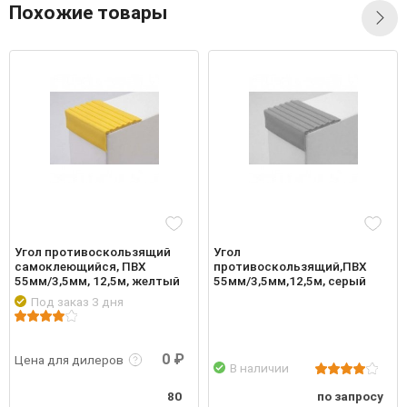
Похожие товары
Угол противоскользящий
Угол
самоклеющийся, ПВХ
противоскользящий,ПВХ
55мм/3,5мм, 12,5м, желтый
55мм/3,5мм,12,5м, серый
Под заказ 3 дня
робнее
Войти
Подр
0 ₽
Цена для дилеров
В наличии
80
по запросу