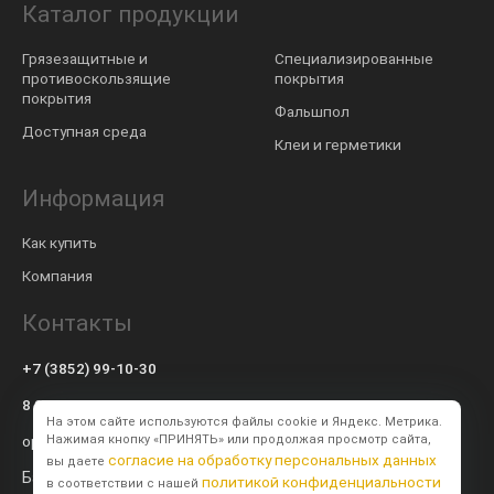
Каталог продукции
Грязезащитные и
Специализированные
противоскользящие
покрытия
покрытия
Фальшпол
Доступная среда
Клеи и герметики
Информация
Как купить
Компания
Контакты
+7 (3852) 99-10-30
8 800 600-57-94
На этом сайте используются файлы cookie и Яндекс. Метрика.
op@modulsib.ru
Нажимая кнопку «ПРИНЯТЬ» или продолжая просмотр сайта,
согласие на обработку персональных данных
вы даете
Барнаул
политикой конфиденциальности
в соответствии с нашей