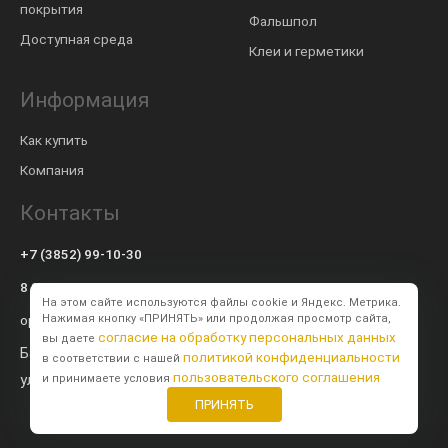
покрытия
Фальшпол
Доступная среда
Клеи и герметики
Информация
Как купить
Компания
Контакты
+7 (3852) 99-10-30
8 800 600-57-94
На этом сайте используются файлы cookie и Яндекс. Метрика.
op@modulsib.ru
Нажимая кнопку «ПРИНЯТЬ» или продолжая просмотр сайта,
согласие на обработку персональных данных
вы даете
Барнаул
политикой конфиденциальности
в соответствии с нашей
пользовательского соглашения
ул. Калинина,
71 к2
и принимаете условия
ПРИНЯТЬ