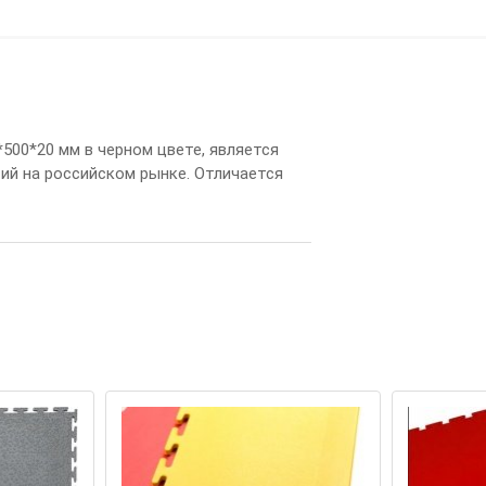
*
500
*
20
м
м
в
ч
е
р
н
ом
ц
в
е
т
е
,
я
в
л
я
е
т
с
я
т
и
й
н
а
р
о
с
с
и
й
с
к
ом
р
ы
н
к
е
.
О
т
л
и
ч
а
е
т
с
я