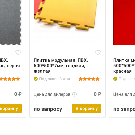
ПВХ,
Плитка модульная, ПВХ,
Плитка м
нь, серая
500*500*7мм, гладкая,
500*500*
желтая
красная
Под заказ 3 дня
Под зак
Войти
Подробнее
Войти
Подроб
0 ₽
0 ₽
Цена для дилеров
Цена для 
 корзину
по запросу
В корзину
по запр