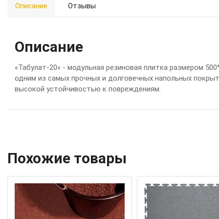
Описание
Отзывы
Описание
«
Т
а
б
у
л
а
т
-
20
«
-
м
од
у
л
ь
н
а
я
р
е
з
и
н
ов
а
я
п
л
и
т
к
а
р
а
з
м
е
р
ом
500
о
д
н
и
м
и
з
с
а
м
ы
х
п
р
о
ч
н
ы
х
и
д
ол
г
ов
е
ч
н
ы
х
н
а
п
ол
ь
н
ы
х
п
ок
р
ы
в
ы
с
ок
ой
у
с
т
ой
ч
и
в
о
с
т
ь
ю
к
п
ов
р
е
ж
д
е
н
и
я
м
.
Похожие товары