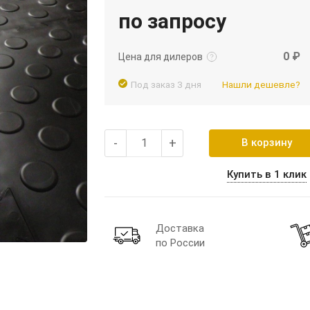
по запросу
Подробнее
Войти
0 ₽
Цена для дилеров
Под заказ 3 дня
Нашли дешевле?
-
+
В корзину
Купить в 1 клик
Доставка
по России