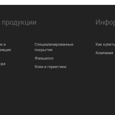
 продукции
Инфо
е и
Специализированные
Как купит
ьзящие
покрытия
Компания
Фальшпол
еда
Клеи и герметики