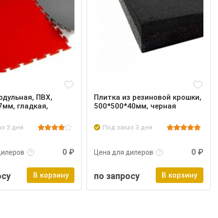
одульная, ПВХ,
Плитка из резиновой крошки,
7мм, гладкая,
500*500*40мм, черная
аз 3 дня
Под заказ 3 дня
нее
Войти
Подробнее
Войти
0 ₽
0 ₽
дилеров
Цена для дилеров
осу
В корзину
по запросу
В корзину