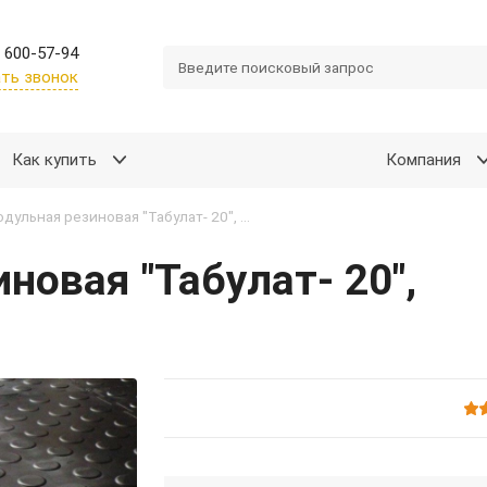
 600-57-94
ть звонок
Как купить
Компания
Плитка модульная резиновая "Табулат- 20", 500*500*20мм, черная
новая "Табулат- 20",