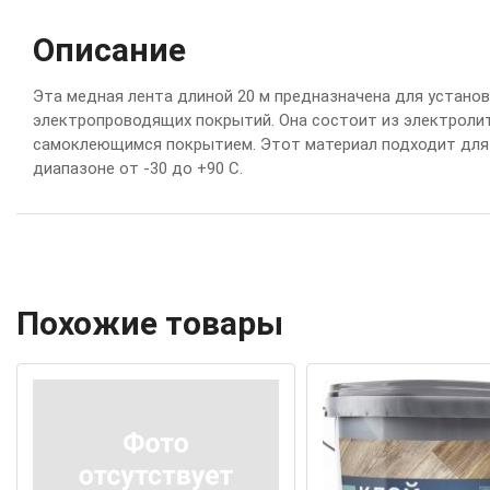
Описание
Э
т
а
м
е
д
н
а
я
л
е
н
т
а
д
л
и
н
ой
20
м
п
р
е
д
н
а
з
н
а
ч
е
н
а
д
л
я
у
с
т
а
н
ов
э
л
е
к
т
р
оп
р
ов
од
я
щ
и
х
п
ок
р
ы
т
и
й
.
О
н
а
с
о
с
т
о
и
т
и
з
э
л
е
к
т
р
ол
и
с
а
м
ок
л
е
ю
щ
и
м
с
я
п
ок
р
ы
т
и
е
м
.
Э
т
о
т
м
а
т
е
р
и
а
л
п
од
х
од
и
т
д
л
я
д
и
а
п
а
з
о
н
е
о
т
-
30
д
о
+
90
С
.
Похожие товары