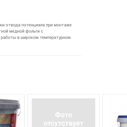
к
и
о
т
в
од
а
п
о
т
е
н
ц
и
а
л
а
п
р
и
м
о
н
т
а
ж
е
т
н
ой
м
е
д
н
ой
ф
ол
ь
г
и
с
р
а
б
о
т
ы
в
ш
и
р
ок
ом
т
е
м
п
е
р
а
т
у
р
н
ом