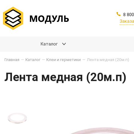
8 800
Заказа
Каталог
Главная
—
Каталог
—
Клеи и герметики
—
Лента медная (20м.п)
Лента медная (20м.п)