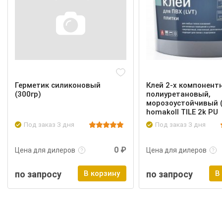
Герметик силиконовый
Клей 2-х компонент
(300гр)
полиуретановый,
морозоустойчивый (4
homakoll TILE 2k PU
Под заказ 3 дня
Под заказ 3 дня
Подробнее
Войти
Подробнее
0 ₽
Цена для дилеров
Цена для дилеров
по запросу
В корзину
по запросу
В