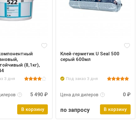
 компонентный
Клей-герметик U Seal 500
ановый,
серый 600мл
тойчивый (8,1кг),
44
аз 3 дня
Под заказ 3 дня
нее
Войти
Подробнее
Войти
5 490 ₽
0 ₽
дилеров
Цена для дилеров
В корзину
по запросу
В корзину