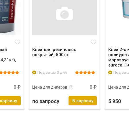
ный
Клей для резиновых
Клей 2-х
покрытий, 500гр
полиурет
,31кг),
морозоус
eurocol 1
Под заказ 3 дня
Под зак
Войти
Подробнее
Войти
Подроб
0 ₽
0 ₽
Цена для дилеров
Цена для 
 корзину
по запросу
В корзину
5 950