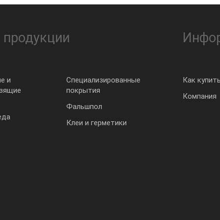
 продукции
Инфо
е и
Специализированные
Как купит
ьзящие
покрытия
Компания
Фальшпол
еда
Клеи и герметики