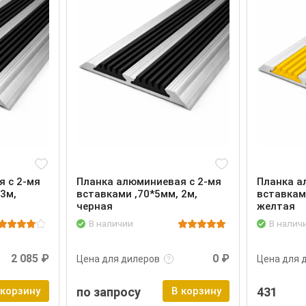
 с 2-мя
Планка алюминиевая с 2-мя
Планка а
3м,
вставками ,70*5мм, 2м,
вставкам
черная
желтая
В наличии
В налич
Войти
Подробнее
Войти
Подроб
2 085 ₽
0 ₽
Цена для дилеров
Цена для 
 корзину
по запросу
В корзину
431