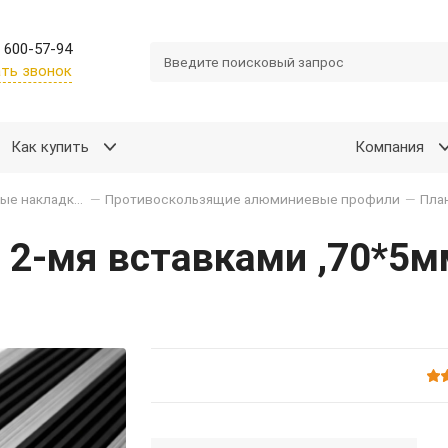
 600-57-94
ть звонок
Как купить
Компания
Противоскользящие алюминиевые накладки и уголки
—
Противоскользящие алюминиевые профили
—
Пла
2-мя вставками ,70*5мм