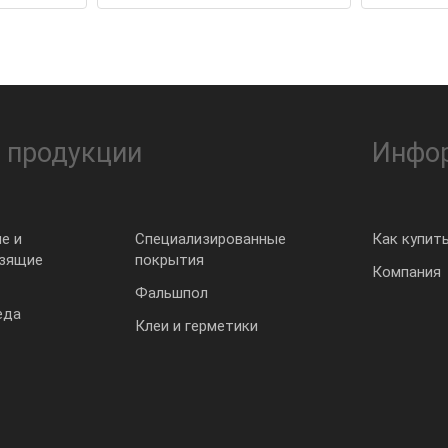
 продукции
Инфо
е и
Специализированные
Как купит
ьзящие
покрытия
Компания
Фальшпол
еда
Клеи и герметики