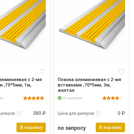
люминиевая с 2-мя
Планка алюминиевая с 2-мя
и ,70*5мм, 1м,
вставками ,70*5мм, 3м,
желтая
ии
В наличии
нее
Войти
Подробнее
Войти
380 ₽
0 ₽
дилеров
Цена для дилеров
В корзину
по запросу
В корзину