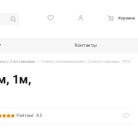
Корзина
Контакты
нка с 2 вставками
—
Планка алюминиевая с 2-мя вставками ,70*5мм, 1м, черная
, 1м,
Рейтинг: 4.5