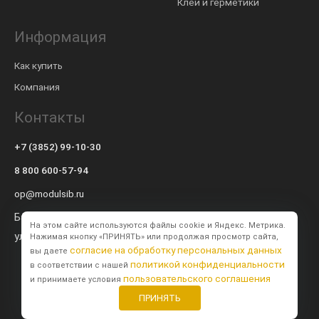
Клеи и герметики
Информация
Как купить
Компания
Контакты
+7 (3852) 99-10-30
8 800 600-57-94
op@modulsib.ru
Барнаул
На этом сайте используются файлы cookie и Яндекс. Метрика.
ул. Калинина,
71 к2
Нажимая кнопку «ПРИНЯТЬ» или продолжая просмотр сайта,
согласие на обработку персональных данных
вы даете
политикой конфиденциальности
в соответствии с нашей
пользовательского соглашения
и принимаете условия
ПРИНЯТЬ
Создание сайта
BTB Digital