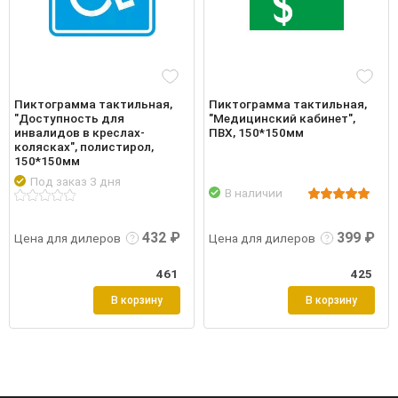
Пиктограмма тактильная,
Пиктограмма тактильная,
"Доступность для
"Медицинский кабинет",
инвалидов в креслах-
ПВХ, 150*150мм
колясках", полистирол,
150*150мм
Под заказ 3 дня
В наличии
робнее
Войти
Подробнее
Войти
Подр
432 ₽
399 ₽
Цена для дилеров
Цена для дилеров
461
425
В корзину
В корзину