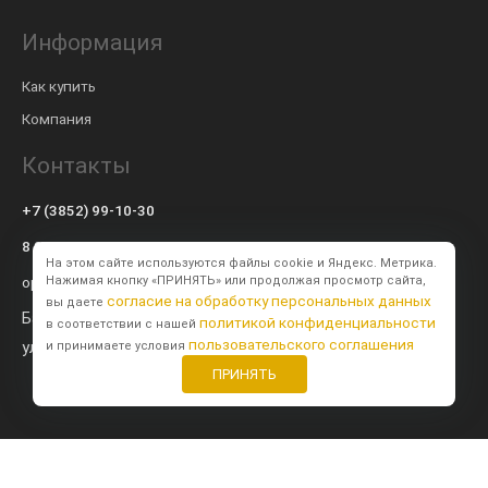
Информация
Как купить
Компания
Контакты
+7 (3852) 99-10-30
8 800 600-57-94
На этом сайте используются файлы cookie и Яндекс. Метрика.
op@modulsib.ru
Нажимая кнопку «ПРИНЯТЬ» или продолжая просмотр сайта,
согласие на обработку персональных данных
вы даете
Барнаул
политикой конфиденциальности
в соответствии с нашей
пользовательского соглашения
ул. Калинина,
71 к2
и принимаете условия
ПРИНЯТЬ
Создание сайта
BTB Digital