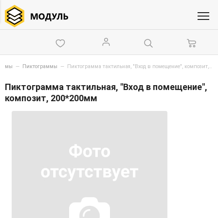
схемы
—
Пиктограммы
—
Пиктограмма тактильная, "Вход в помещение", композит, 200*200мм
Пиктограмма тактильная, "Вход в помещение",
композит, 200*200мм