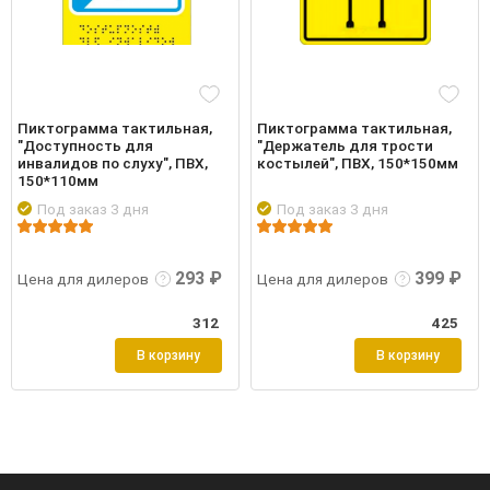
Пиктограмма тактильная,
Пиктограмма тактильная,
"Доступность для
"Держатель для трости
инвалидов по слуху", ПВХ,
костылей", ПВХ, 150*150мм
150*110мм
Под заказ 3 дня
Под заказ 3 дня
робнее
Войти
Подробнее
Войти
Подр
293 ₽
399 ₽
Цена для дилеров
Цена для дилеров
312
425
В корзину
В корзину