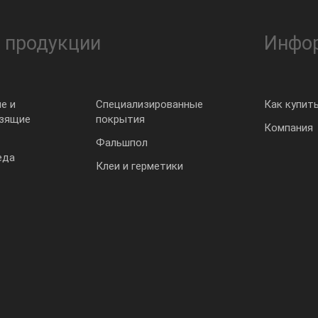
 продукции
Инфо
е и
Специализированные
Как купит
ьзящие
покрытия
Компания
Фальшпол
еда
Клеи и герметики