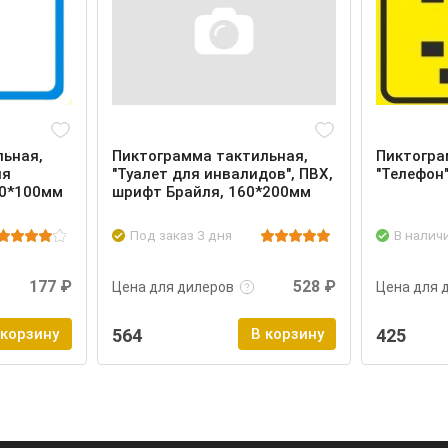
льная,
Пиктограмма тактильная,
Пиктогра
ия
"Туалет для инвалидов", ПВХ,
"Телефон
00*100мм
шрифт Брайля, 160*200мм
Под заказ 3 дня
В налич
Войти
Подробнее
Войти
Подроб
177 ₽
528 ₽
Цена для дилеров
Цена для 
 корзину
564
В корзину
425