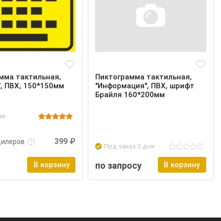
мма тактильная,
Пиктограмма тактильная,
", ПВХ, 150*150мм
"Информация", ПВХ, шрифт
Брайля 160*200мм
ии
нее
Войти
399 ₽
дилеров
Под заказ 3 дня
В корзину
по запросу
В корзину