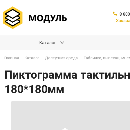
8 800
Заказа
Каталог
Главная
—
Каталог
—
Доступная среда
—
Таблички, вывески, мн
Пиктограмма тактильна
180*180мм