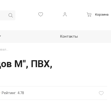
Корзина
Контакты
Пиктограмма тактильная, "Туалет для инвалидов М", ПВХ, 180*180мм
ов М", ПВХ,
Рейтинг: 4.78