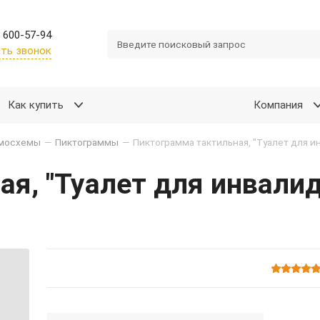
 600-57-94
ть звонок
Как купить
Компания
емосхемы
—
Пиктограммы
—
я, "Туалет для инвалид