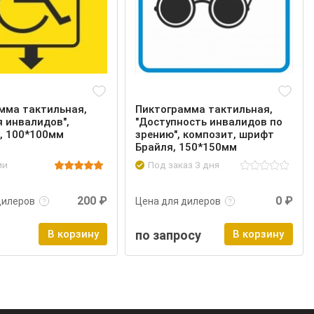
мма тактильная,
Пиктограмма тактильная,
я инвалидов",
"Доступность инвалидов по
, 100*100мм
зрению", композит, шрифт
Брайля, 150*150мм
ии
Под заказ 3 дня
нее
Войти
Подробнее
Войти
200 ₽
0 ₽
дилеров
Цена для дилеров
В корзину
по запросу
В корзину