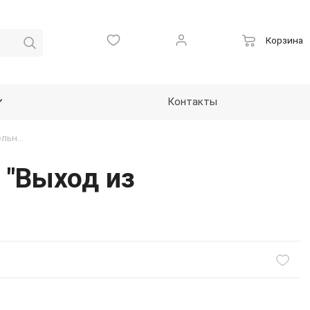
Корзина
Контакты
Пиктограмма тактильная светонакопительная, "Выход из помещения", ПВХ, 150*150мм
 "Выход из