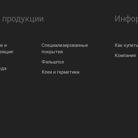
 продукции
Инфо
е и
Специализированные
Как купит
ьзящие
покрытия
Компания
Фальшпол
еда
Клеи и герметики