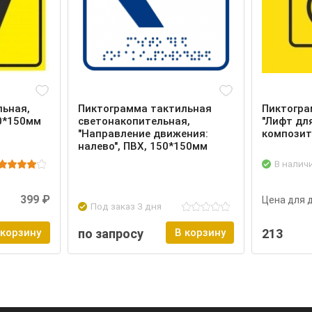
льная,
Пиктограмма тактильная
Пиктогра
50*150мм
светонакопительная,
"Лифт дл
"Направление движения:
композит
налево", ПВХ, 150*150мм
В налич
Войти
Подроб
399 ₽
Цена для 
Под заказ 3 дня
 корзину
по запросу
В корзину
213