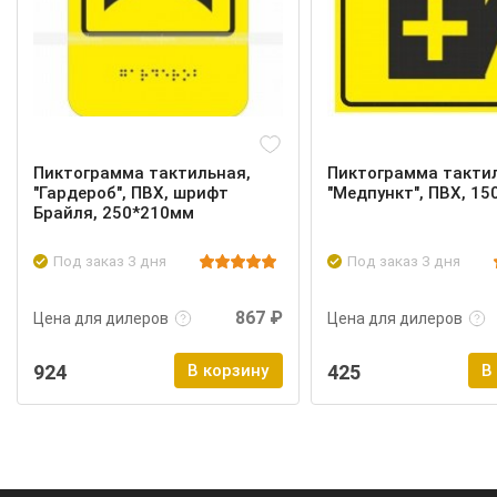
Пиктограмма тактильная,
Пиктограмма такти
"Гардероб", ПВХ, шрифт
"Медпункт", ПВХ, 1
Брайля, 250*210мм
Под заказ 3 дня
Под заказ 3 дня
Подробнее
Войти
Подробнее
867 ₽
Цена для дилеров
Цена для дилеров
924
В корзину
425
В