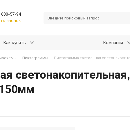
 600-57-94
ть звонок
Как купить
Компания
емосхемы
—
Пиктограммы
—
ая светонакопительная,
*150мм