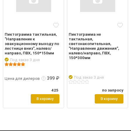
Пиктограмма тактильная,
Пиктограмма не
"Направление к
тактильная,
эвакуационному выходу по
светонакопительная,
лестнице вниз", налево/
"Направление движения",
направо, ПВХ, 150*150мм
налево/направо, ПВХ,
150*300мм
Под заказ 3 дня
робнее
Войти
Подр
Под заказ 3 дня
399 ₽
Цена для дилеров
425
по запросу
В корзину
В корзину