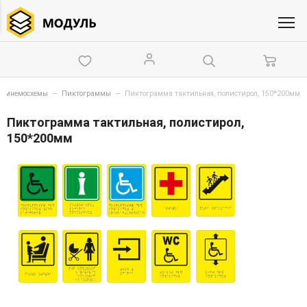
и, мнемосхемы
—
Пиктограммы
—
Пиктограмма тактильная, полистирол, 150*200мм
Пиктограмма тактильная, полистирол,
150*200мм