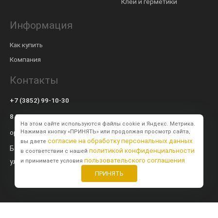
Клеи и герметики
Информация
Как купить
Компания
Контакты
+7 (3852) 99-10-30
8 800 600-57-94
На этом сайте используются файлы cookie и Яндекс. Метрика.
op@modulsib.ru
Нажимая кнопку «ПРИНЯТЬ» или продолжая просмотр сайта,
согласие на обработку персональных данных
вы даете
Барнаул
политикой конфиденциальности
в соответствии с нашей
пользовательского соглашения
ул. Калинина,
71 к2
и принимаете условия
ПРИНЯТЬ
Создание сайта
BTB Digital