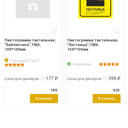
Пиктограмма тактильная,
Пиктограмма тактильная,
"Библиотека", ПВХ,
"Лестница", ПВХ,
100*100мм
150*150мм
Под заказ 3 дня
В наличии
робнее
Войти
Подробнее
Войти
Подр
177 ₽
399 ₽
Цена для дилеров
Цена для дилеров
189
425
В корзину
В корзину