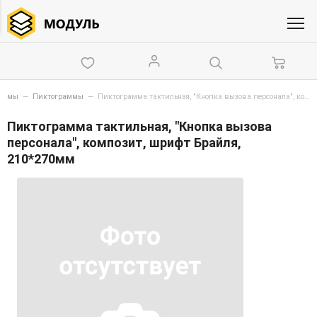
схемы
—
Пиктограммы
—
Пиктограмма тактильная, "Кнопка вызова персонала", композит, шрифт Брайля, 210*270мм
Пиктограмма тактильная, "Кнопка вызова
персонала", композит, шрифт Брайля,
210*270мм