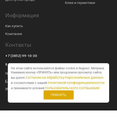
Клеи и герметики
Информация
Как купить
Компания
Контакты
+7 (3852) 99-10-30
8 800 600-57-94
На этом сайте используются файлы cookie и Яндекс. Метрика.
op@modulsib.ru
Нажимая кнопку «ПРИНЯТЬ» или продолжая просмотр сайта,
согласие на обработку персональных данных
вы даете
Барнаул
политикой конфиденциальности
в соответствии с нашей
пользовательского соглашения
ул. Калинина,
71 к2
и принимаете условия
ПРИНЯТЬ
Создание сайта
BTB Digital