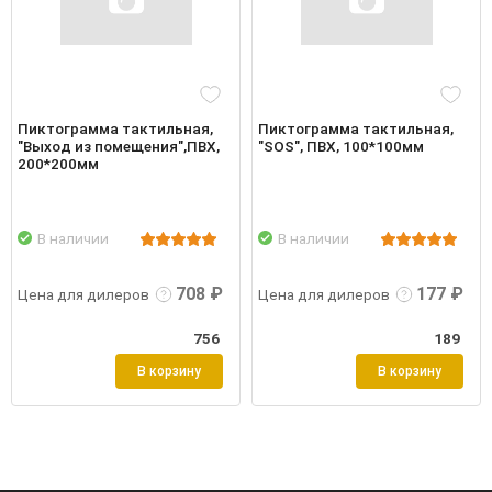
Пиктограмма тактильная,
Пиктограмма тактильная,
"Выход из помещения",ПВХ,
"SOS", ПВХ, 100*100мм
200*200мм
В наличии
В наличии
робнее
Войти
Подробнее
Войти
Подр
708 ₽
177 ₽
Цена для дилеров
Цена для дилеров
756
189
В корзину
В корзину