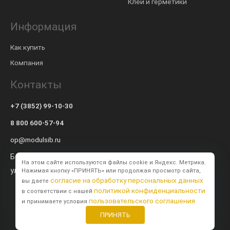
Клеи и герметики
Информация
Как купить
Компания
Контакты
+7 (3852) 99-10-30
8 800 600-57-94
op@modulsib.ru
Барнаул
На этом сайте используются файлы cookie и Яндекс. Метрика.
ул. Калинина,
71 к2
Нажимая кнопку «ПРИНЯТЬ» или продолжая просмотр сайта,
согласие на обработку персональных данных
вы даете
политикой конфиденциальности
в соответствии с нашей
пользовательского соглашения
и принимаете условия
ПРИНЯТЬ
Создание сайта
BTB Digital