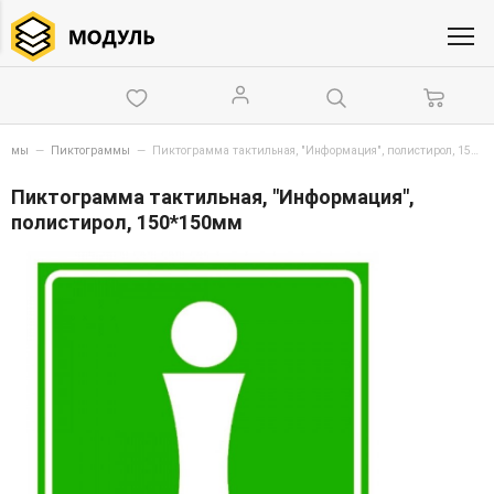
схемы
—
Пиктограммы
—
Пиктограмма тактильная, "Информация", полистирол, 150*150мм
Пиктограмма тактильная, "Информация",
полистирол, 150*150мм