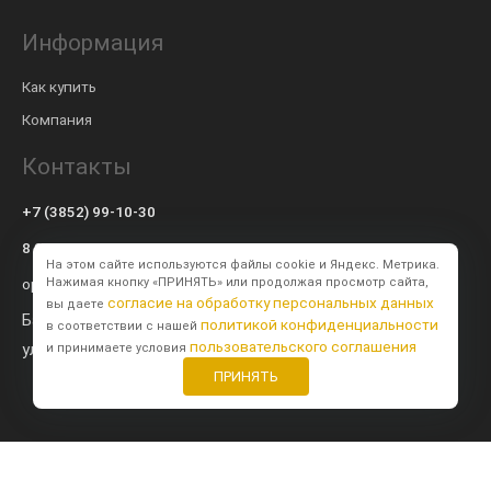
Информация
Как купить
Компания
Контакты
+7 (3852) 99-10-30
8 800 600-57-94
На этом сайте используются файлы cookie и Яндекс. Метрика.
op@modulsib.ru
Нажимая кнопку «ПРИНЯТЬ» или продолжая просмотр сайта,
согласие на обработку персональных данных
вы даете
Барнаул
политикой конфиденциальности
в соответствии с нашей
пользовательского соглашения
ул. Калинина,
71 к2
и принимаете условия
ПРИНЯТЬ
Создание сайта
BTB Digital