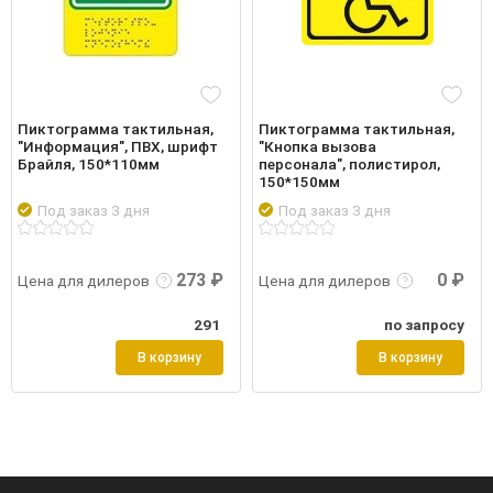
Пиктограмма тактильная,
Пиктограмма тактильная,
"Информация", ПВХ, шрифт
"Кнопка вызова
Брайля, 150*110мм
персонала", полистирол,
150*150мм
Под заказ 3 дня
Под заказ 3 дня
робнее
Войти
Подробнее
Войти
Подр
273 ₽
0 ₽
Цена для дилеров
Цена для дилеров
291
по запросу
В корзину
В корзину