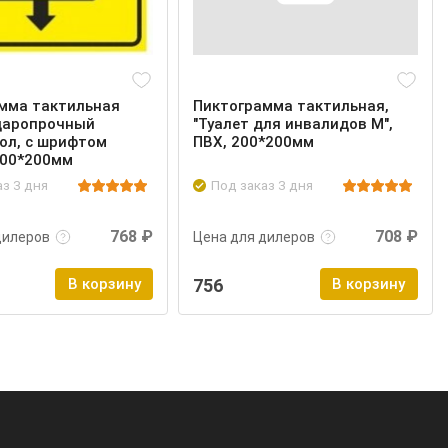
мма тактильная
Пиктограмма тактильная,
ударопрочный
"Туалет для инвалидов М",
ол, с шрифтом
ПВХ, 200*200мм
200*200мм
аз 3 дня
Под заказ 3 дня
нее
Войти
Подробнее
Войти
768 ₽
708 ₽
дилеров
Цена для дилеров
В корзину
756
В корзину