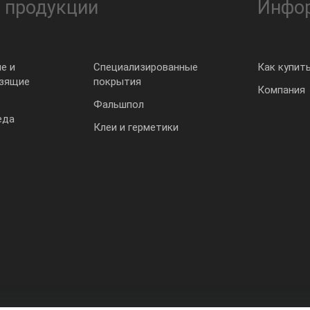
 продукции
Инфо
е и
Специализированные
Как купит
ьзящие
покрытия
Компания
Фальшпол
еда
Клеи и герметики