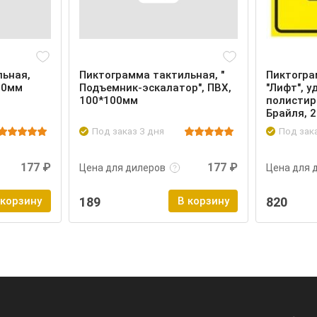
льная,
Пиктограмма тактильная, "
Пиктогра
00мм
Подъемник-эскалатор", ПВХ,
"Лифт", 
100*100мм
полистир
Брайля, 
Под заказ 3 дня
Под зак
Войти
Подробнее
Войти
Подроб
177 ₽
177 ₽
Цена для дилеров
Цена для 
 корзину
189
В корзину
820