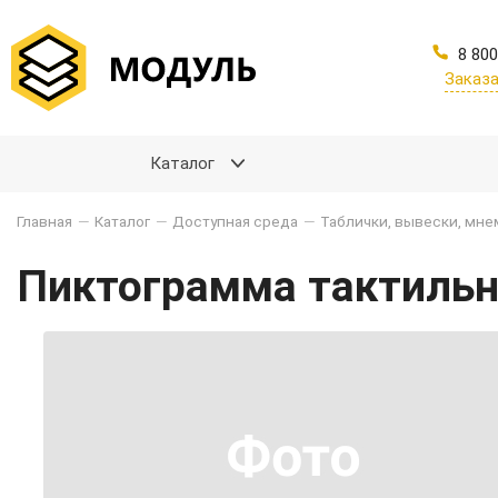
8 800
Заказа
Каталог
Главная
—
Каталог
—
Доступная среда
—
Таблички, вывески, мн
Пиктограмма тактильна