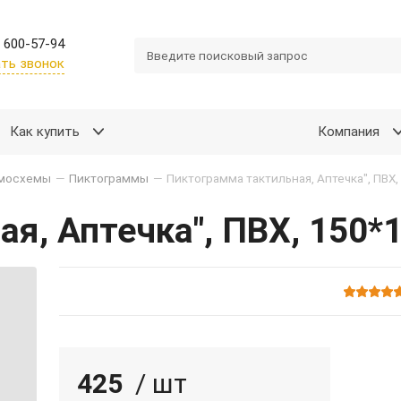
 600-57-94
ть звонок
Как купить
Компания
емосхемы
—
Пиктограммы
—
я, Аптечка", ПВХ, 150
425
/ шт
Подробнее
Войти