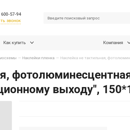
 600-57-94
ть звонок
Как купить
Компания
емосхемы
—
Наклейки пленка
—
ая, фотолюминесцентна
ационному выходу", 150