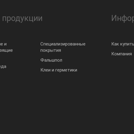
 продукции
Инфо
е и
Специализированные
Как купит
ьзящие
покрытия
Компания
Фальшпол
еда
Клеи и герметики