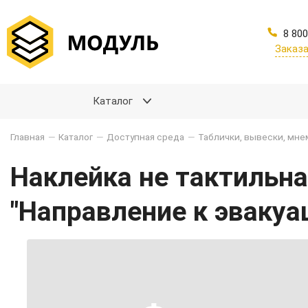
8 800
Заказа
Каталог
Главная
—
Каталог
—
Доступная среда
—
Таблички, вывески, мн
Наклейка не тактильн
"Направление к эваку