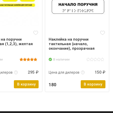
 на поручни
Наклейка на поручни
я (1,2,3), желтая
тактильная (начало,
окончание), прозрачная
ии
В наличии
нее
Войти
Подробнее
Войти
295 ₽
150 ₽
дилеров
Цена для дилеров
В корзину
180
В корзину