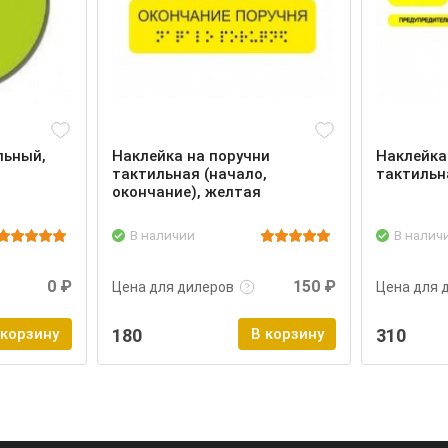
льный,
Наклейка на поручни
Наклейка
тактильная (начало,
тактильна
окончание), желтая
В наличии
В налич
Войти
Подробнее
Войти
Подроб
0 ₽
150 ₽
Цена для дилеров
Цена для 
 корзину
180
В корзину
310