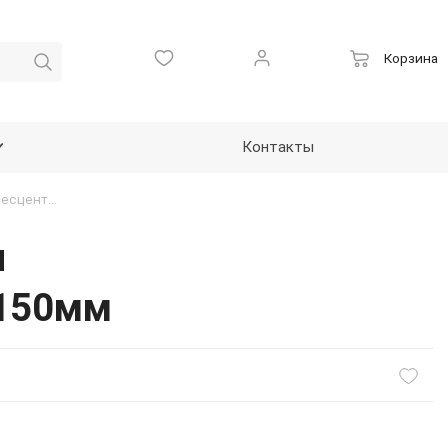
Корзина
Контакты
Наклейка не тактильная, фотолюминесцентная "Направление к эвакуационному выходу", 150*150мм
я
*150мм