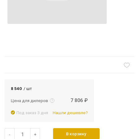
Подробнее
Войти
8 540
/ шт
7 806 ₽
Цена для дилеров
Под заказ 3 дня
Нашли дешевле?
В корзину
-
+