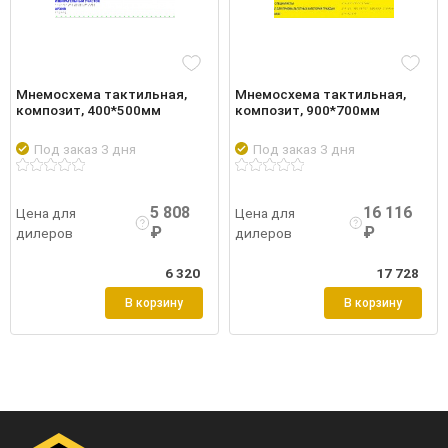
Мнемосхема тактильная,
Мнемосхема тактильная,
композит, 400*500мм
композит, 900*700мм
Под заказ 3 дня
Под заказ 3 дня
Подробнее
Войти
робнее
Войти
Подро
5 808
16 116
Цена для
Цена для
₽
₽
дилеров
дилеров
6 320
17 728
В корзину
В корзину