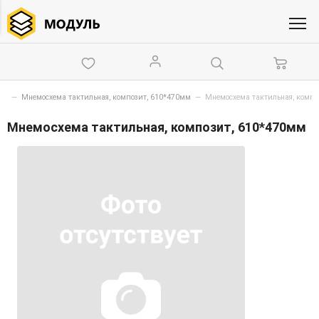
мы
—
Мнемосхема тактильная, композит, 610*470мм
—
Мнемосхема тактильная, компо
Мнемосхема тактильная, композит, 610*470мм