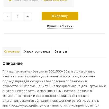
В корзину
-
+
Купить в 1 клик
Описание
Характеристики
Отзывы
Описание
П
л
и
т
к
а
т
а
к
т
и
л
ь
н
а
я
б
е
т
о
н
н
а
я
500
х
500
х
50
м
м
с
д
и
а
г
о
н
а
л
ь
ю
ж
е
л
т
а
я
–
э
т
о
п
р
о
ч
н
ы
й
и
д
ол
г
ов
е
ч
н
ы
й
м
а
т
е
р
и
а
л
,
и
д
е
а
л
ь
н
о
п
од
х
од
я
щ
и
й
д
л
я
с
оз
д
а
н
и
я
б
е
з
оп
а
с
н
ой
о
б
с
т
а
н
ов
к
и
в
о
б
щ
е
с
т
в
е
н
н
ы
х
п
ом
е
щ
е
н
и
я
х
.
О
н
а
п
р
е
д
н
а
з
н
а
ч
е
н
а
д
л
я
н
а
р
у
ж
н
ы
х
и
в
н
у
т
р
е
н
н
и
х
о
б
л
а
с
т
е
й
с
п
ов
ы
ш
е
н
н
ы
м
и
п
о
т
р
е
б
н
о
с
т
я
м
и
в
а
н
т
и
с
л
и
п
а
с
т
н
о
с
т
и
и
б
е
з
оп
а
с
н
о
с
т
и
.
П
л
и
т
к
а
б
е
т
о
н
н
а
я
с
д
и
а
г
о
н
а
л
ь
ю
ж
е
л
т
а
я
о
б
л
а
д
а
е
т
п
ов
ы
ш
е
н
н
ой
у
с
т
ой
ч
и
в
о
с
т
ь
ю
к
х
и
м
и
ч
е
с
к
ом
у
в
оз
д
е
й
с
т
в
и
ю
и
и
м
е
е
т
о
т
л
и
ч
н
у
ю
п
р
о
ч
н
о
с
т
ь
п
р
и