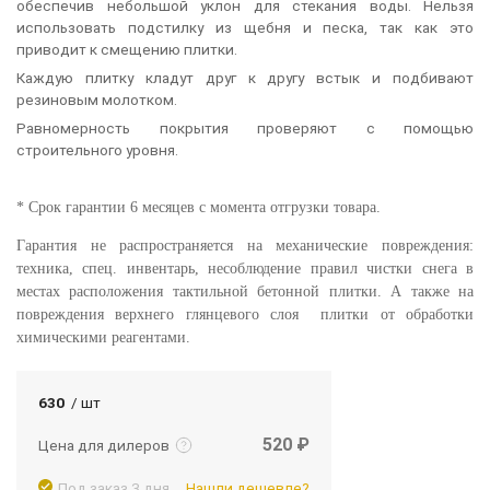
обеспечив небольшой уклон для стекания воды. Нельзя
использовать подстилку из щебня и песка, так как это
приводит к смещению плитки.
Каждую плитку кладут друг к другу встык и подбивают
резиновым молотком.
Равномерность покрытия проверяют с помощью
строительного уровня.
* Срок гарантии 6 месяцев с момента отгрузки товара.
Гарантия не распространяется на механические повреждения:
техника, спец. инвентарь, несоблюдение правил чистки снега в
местах расположения тактильной бетонной плитки. А также на
повреждения верхнего глянцевого слоя
плитки от обработки
химическими реагентами.
Подробнее
Войти
630
/ шт
520 ₽
Цена для дилеров
Под заказ 3 дня
Нашли дешевле?