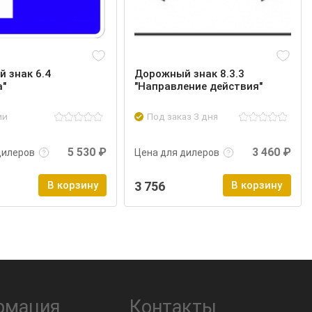
 знак 6.4
Дорожный знак 8.3.3
а"
"Направление действия"
ии
Под заказ 3 дня
нее
Войти
Подробнее
Войти
5 530 ₽
3 460 ₽
дилеров
Цена для дилеров
В корзину
3 756
В корзину
рмация
Контакты