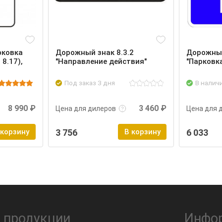
рковка
Дорожный знак 8.3.2
Дорожный
 8.17),
"Направление действия"
"Парковк
Под заказ 3 дня
В налич
Войти
Подробнее
Войти
Подроб
8 990 ₽
3 460 ₽
Цена для дилеров
Цена для 
 корзину
3 756
В корзину
6 033
 продукции
Инфо