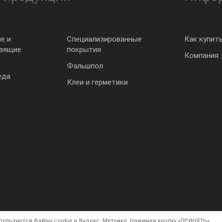
е и
Специализированные
Как купит
ьзящие
покрытия
Компания
Фальшпол
еда
Клеи и герметики
спользуются файлы cookie и Яндекс. Метрика. Нажимая кнопку «ПРИНЯТЬ»