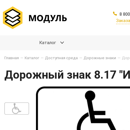
8 800
Заказа
Каталог
Главная
—
Каталог
—
Доступная среда
—
Дорожные знаки
—
Дор
Дорожный знак 8.17 "