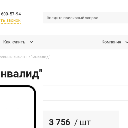
 600-57-94
ть звонок
Как купить
Компания
ожный знак 8.17 "Инвалид"
Инвалид"
3 756
/ шт
Подробнее
Войти