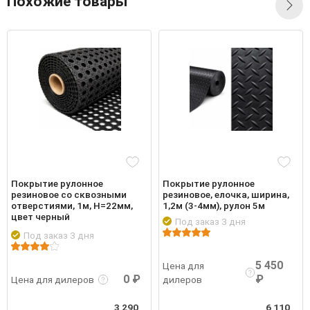
Похожие товары
Покрытие рулонное
Покрытие рулонное
резиновое со сквозными
резиновое, елочка, ширина,
отверстиями, 1м, Н=22мм,
1,2м (3-4мм), рулон 5м
цвет черный
Под заказ 3 дня
Под заказ 3 дня
Подробнее
Войти
Подро
робнее
Войти
5 450
Цена для
0 ₽
₽
Цена для дилеров
дилеров
3 290
6 110