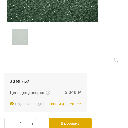
Подробнее
Войти
2 395
/ м2
2 240 ₽
Цена для дилеров
Под заказ 3 дня
Нашли дешевле?
В корзину
-
+