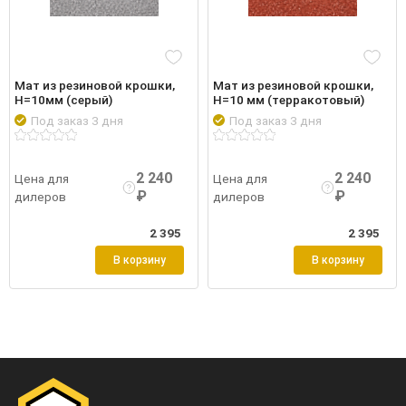
Мат из резиновой крошки,
Мат из резиновой крошки,
Н=10мм (серый)
Н=10 мм (терракотовый)
Под заказ 3 дня
Под заказ 3 дня
робнее
Войти
Подробнее
Войти
Подро
2 240
2 240
Цена для
Цена для
₽
₽
дилеров
дилеров
2 395
2 395
В корзину
В корзину