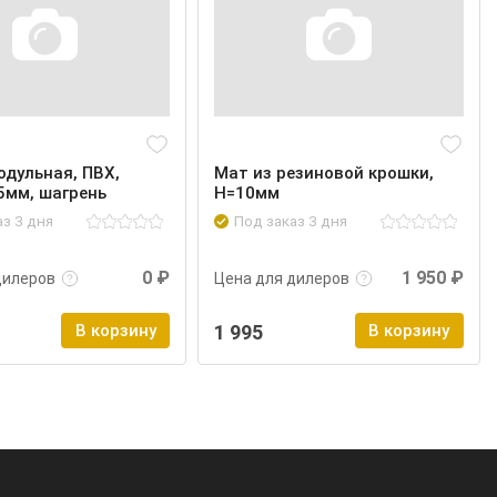
одульная, ПВХ,
Мат из резиновой крошки,
5мм, шагрень
Н=10мм
аз 3 дня
Под заказ 3 дня
нее
Войти
Подробнее
Войти
0 ₽
1 950 ₽
дилеров
Цена для дилеров
В корзину
1 995
В корзину