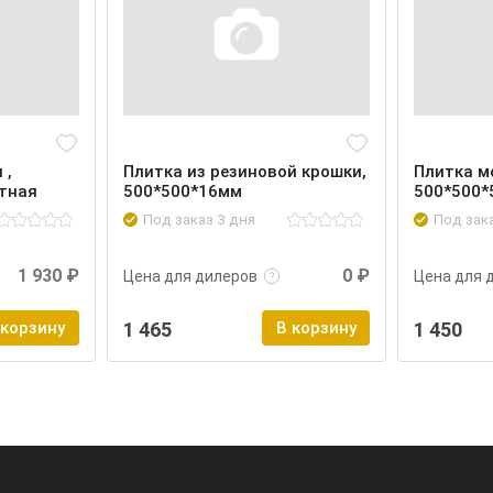
 ,
Плитка из резиновой крошки,
Плитка м
тная
500*500*16мм
500*500*
Под заказ 3 дня
Под зак
Войти
Подробнее
Войти
Подроб
1 930 ₽
0 ₽
Цена для дилеров
Цена для 
 корзину
1 465
В корзину
1 450