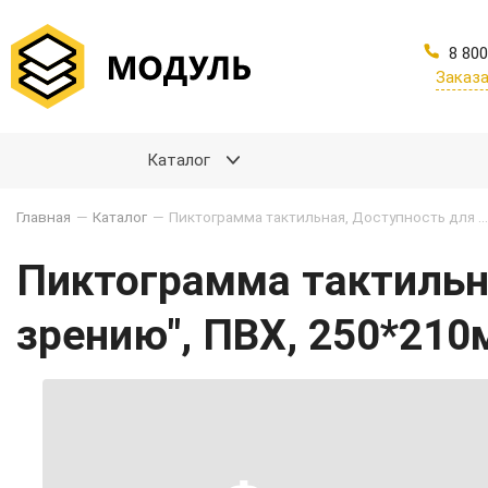
8 800
Заказа
Каталог
Главная
—
Каталог
—
Пиктограмма тактильная, Доступность для инвалидов по зрению", ПВХ, 250*210мм
Пиктограмма тактильн
зрению", ПВХ, 250*21