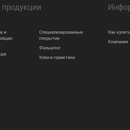
 продукции
Инфо
е и
Специализированные
Как купит
ьзящие
покрытия
Компания
Фальшпол
еда
Клеи и герметики