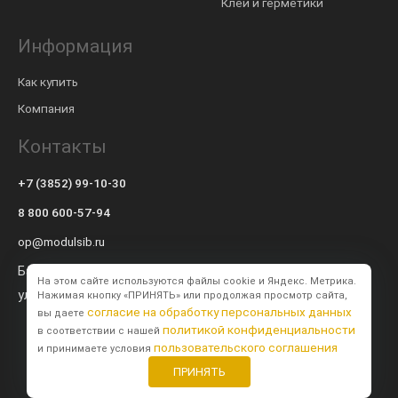
Клеи и герметики
Информация
Как купить
Компания
Контакты
+7 (3852) 99-10-30
8 800 600-57-94
op@modulsib.ru
Барнаул
На этом сайте используются файлы cookie и Яндекс. Метрика.
ул. Калинина,
71 к2
Нажимая кнопку «ПРИНЯТЬ» или продолжая просмотр сайта,
согласие на обработку персональных данных
вы даете
политикой конфиденциальности
в соответствии с нашей
пользовательского соглашения
и принимаете условия
ПРИНЯТЬ
Создание сайта
BTB Digital