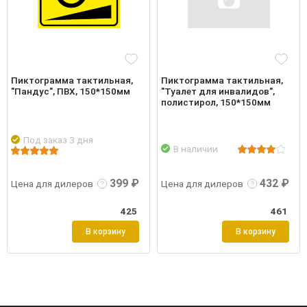
Пиктограмма тактильная,
Пиктограмма тактильная,
"Пандус", ПВХ, 150*150мм
"Туалет для инвалидов",
полистирол, 150*150мм
Под заказ 3 дня
В наличии
робнее
Войти
Подробнее
Войти
Подр
399 ₽
432 ₽
Цена для дилеров
Цена для дилеров
425
461
В корзину
В корзину