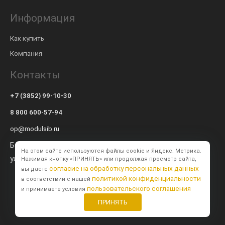
Информация
Как купить
Компания
Контакты
+7 (3852) 99-10-30
8 800 600-57-94
op@modulsib.ru
Барнаул
На этом сайте используются файлы cookie и Яндекс. Метрика.
ул. Калинина,
71 к2
Нажимая кнопку «ПРИНЯТЬ» или продолжая просмотр сайта,
согласие на обработку персональных данных
вы даете
политикой конфиденциальности
в соответствии с нашей
пользовательского соглашения
и принимаете условия
ПРИНЯТЬ
Создание сайта
BTB Digital