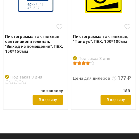
Пиктограмма тактильная
Пиктограмма тактильная,
светонакопительная,
"Пандус", ПВХ, 100*100мм
"Выход из помещения", ПВХ,
150*150мм
Под заказ 3 дня
Подробнее
Войти
Подр
Под заказ 3 дня
177 ₽
Цена для дилеров
по запросу
189
В корзину
В корзину